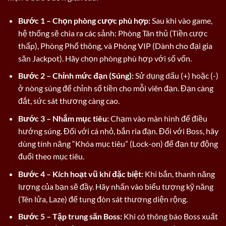
Bước 1 – Chọn phòng cược phù hợp:
Sau khi vào game,
hệ thống sẽ chia ra các sảnh: Phòng Tân thủ (Tiền cược
thấp), Phòng Phổ thông, và Phòng VIP (Dành cho đại gia
săn Jackpot). Hãy chọn phòng phù hợp với số vốn.
Bước 2 – Chỉnh mức đạn (Súng):
Sử dụng dấu (+) hoặc (-)
ở nòng súng để chỉnh số tiền cho mỗi viên đạn. Đạn càng
đắt, sức sát thương càng cao.
Bước 3 – Nhắm mục tiêu:
Chạm vào màn hình để điều
hướng súng. Đối với cá nhỏ, bắn ria đạn. Đối với Boss, hãy
dùng tính năng “Khóa mục tiêu” (Lock-on) để đạn tự động
đuổi theo mục tiêu.
Bước 4 – Kích hoạt vũ khí đặc biệt:
Khi bắn, thanh năng
lượng của bạn sẽ đầy. Hãy nhấn vào biểu tượng kỹ năng
(Tên lửa, Laze) để tung đòn sát thương diện rộng.
Bước 5 – Tập trung săn Boss:
Khi có thông báo Boss xuất