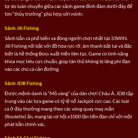
tự do luân chuyển giữa các sảnh game đình đám dưới đây để
tìm “thủy trường” phù hợp với mình:
Sảnh Jili Fishing
Sảnh bắn cá phổ biến và đông người chơi nhất tại 33WIN.
Jili Fishing nổi bật với đồ họa rực rỡ, âm thanh bắt tai và đặc
biệt là hệ thống Boss xuất hiện liên tục. Game có tính năng
khóa mục tiêu cực chuẩn, giúp tân thủ không bị lãng phí đạn
vào các chú cá cản đường.
Sảnh JDB Fishing
Được mệnh danh là “Mỏ vàng” của dân chơi Châu Á. JDB tập
trung vào các tựa game có tỷ lệ nổ Jackpot cực cao. Các loài
cá ở đây thường mang theo các vòng quay may mắn
(Roulette) ẩn, mang lại cơ hội x1000 lần tiền đạn chỉ với một
phát bắn chính xác.
Sảnh FA Chai Fishing