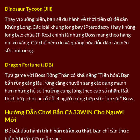
Dinosaur Tycoon (Jili)
Thay vì xuống biển, bạn sẽ du hành về thời tiền sử để săn
Khủng Long. Các loài khủng long bay (Pterodactyl) hay khủng
long bạo chúa (T-Rex) chính là những Boss mang theo hàng
núi xu vàng. Cơ chế ném rìu và quăng búa độc đáo tạo nên
sức hút riêng.
Dragon Fortune (JDB)
Tựa game với Boss Rồng Thần có khả năng “Tiến hóa”. Bạn
bắn rồng càng lâu, rồng càng chuyển sang các dạng mạnh
hơn nhưng hệ số thưởng cũng tăng theo cấp số nhân. Rất
thích hợp cho các tổ đội 4 người cùng hợp sức “úp sọt” Boss.
Hướng Dẫn Chơi Bắn Cá 33WIN Cho Người
Mới
Để bắt đầu hành trình
bắn cá ăn xu thật
, bạn chỉ cần thực
hiện 6 bước đơn giản sau: