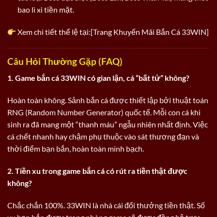
bao lì xì tiền mặt.
Xem chi tiết thể lệ tại:[Trang Khuyến Mãi Bắn Cá 33WIN]
Câu Hỏi Thường Gặp (FAQ)
1. Game bắn cá 33WIN có gian lận, cá “bất tử” không?
Hoàn toàn không. Sảnh bắn cá được thiết lập bởi thuật toán
RNG (Random Number Generator) quốc tế. Mỗi con cá khi
sinh ra đã mang một “thanh máu” ngẫu nhiên nhất định. Việc
cá chết nhanh hay chậm phụ thuộc vào sát thương đạn và
thời điểm bạn bắn, hoàn toàn minh bạch.
2. Tiền xu trong game bắn cá có rút ra tiền thật được
không?
Chắc chắn 100%. 33WIN là nhà cái đổi thưởng tiền thật. Số