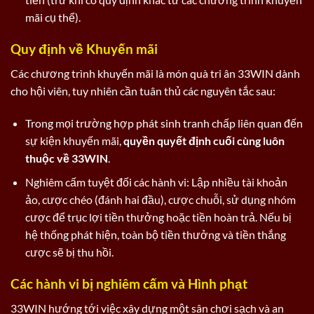
mãi cụ thể).
Quy định về Khuyến mãi
Các chương trình khuyến mãi là món quà tri ân 33WIN dành
cho hội viên, tuy nhiên cần tuân thủ các nguyên tắc sau:
Trong mọi trường hợp phát sinh tranh chấp liên quan đến
sự kiện khuyến mãi,
quyền quyết định cuối cùng luôn
thuộc về 33WIN
.
Nghiêm cấm tuyệt đối các hành vi: Lập nhiều tài khoản
ảo, cược chéo (đánh hai đầu), cược chuỗi, sử dụng nhóm
cược để trục lợi tiền thưởng hoặc tiền hoàn trả. Nếu bị
hệ thống phát hiện, toàn bộ tiền thưởng và tiền thắng
cược sẽ bị thu hồi.
Các hành vi bị nghiêm cấm và Hình phạt
33WIN hướng tới việc xây dựng một sân chơi sạch và an