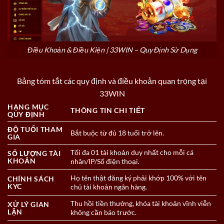
Điều Khoản & Điều Kiện | 33WIN – Quy Định Sử Dụng
Bảng tóm tắt các quy định và điều khoản quan trọng tại
33WIN
HẠNG MỤC
THÔNG TIN CHI TIẾT
QUY ĐỊNH
ĐỘ TUỔI THAM
Bắt buộc từ đủ 18 tuổi trở lên.
GIA
Tối đa 01 tài khoản duy nhất cho mỗi cá
SỐ LƯỢNG TÀI
KHOẢN
nhân/IP/Số điện thoại.
Họ tên thật đăng ký phải khớp 100% với tên
CHÍNH SÁCH
KYC
chủ tài khoản ngân hàng.
Thu hồi tiền thưởng, khóa tài khoản vĩnh viễn
XỬ LÝ GIAN
LẬN
không cần báo trước.