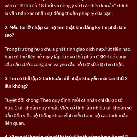
vào ô “Tôi đã đủ 18 tuổi và đồng ý với các điều khoản” chính
là văn bản xác nhận sự đồng thuận pháp lý của bạn.
2. Nếu tôi lỡ nhập sai họ tên thật khi đăng ký thì phải làm
sao?
Trong trường hợp chưa phát sinh giao dịch nạp/rút tiền nào,
bạn có thể liên hệ ngay lập tức với bộ phận CSKH để cung
cấp căn cước công dân và yêu cầu hỗ trợ sửa lại tên thật.
3. Tôi có thể lập 2 tài khoản để nhận khuyến mãi tân thủ 2
lần không?
Tuyệt đối không. Theo quy định, mỗi cá nhân chỉ được sở
hữu 1 tài khoản duy nhất. Việc cố tình lập nhiều tài khoản sẽ
dẫn đến việc hệ thống khóa vĩnh viễn toàn bộ các tài khoản
liên quan.
4. Vì sao tài khoản của tôi bị trừ tiền thưởng khuyến mãi?