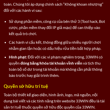
toàn. Chúng tôi áp dụng chính sách “Không khoan nhượng”
đối với các hành vi sau:
Sử dụng phần mềm, công cụ của bên thứ 3 (Tool hack, Bot
cược, phần mềm thay đổi IP giả mạo) để can thiệp vào
kết quả trò chơi.
Các hành vi cấu kết, thông đồng giữa nhiều người chơi
nhằm gian lận hoặc có dấu hiệu rửa tiền bất hợp pháp.
Hình phạt:
Đối với các vi phạm nghiêm trọng, 33WIN có
quyền
đóng băng/khóa tài khoản vĩnh viễn
và tịch thu
toàn bộ số dư trong tài khoản mà không cần phải thông
báo trước hay giải trình thêm.
Quyền sở hữu trí tuệ
Toàn bộ thiết kế giao diện, hình ảnh, logo, mã nguồn, nội
dung bài viết và các tính năng trên website 33WIN đều là tài
sản trí tuệ thuộc quyền sở hữu độc quyền của 33WIN.