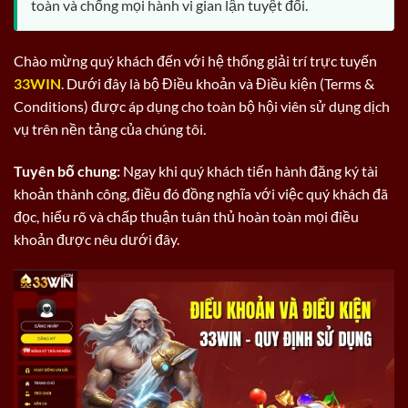
toàn và chống mọi hành vi gian lận tuyệt đối.
Chào mừng quý khách đến với hệ thống giải trí trực tuyến
33WIN
. Dưới đây là bộ Điều khoản và Điều kiện (Terms &
Conditions) được áp dụng cho toàn bộ hội viên sử dụng dịch
vụ trên nền tảng của chúng tôi.
Tuyên bố chung:
Ngay khi quý khách tiến hành đăng ký tài
khoản thành công, điều đó đồng nghĩa với việc quý khách đã
đọc, hiểu rõ và chấp thuận tuân thủ hoàn toàn mọi điều
khoản được nêu dưới đây.