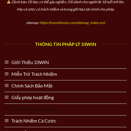
Cảnh báo: Cờ bạc có thể gây nghiện. Chỉ dành cho người từ 18 tuổi trở lên.
Hãy cá cược có trách nhiệm và trong giới hạn tài chính cho phép.
sitemap:
https://roomifoods.com/sitemap_index.xml
THÔNG TIN PHÁP LÝ 33WIN
Giới Thiệu 33WIN
Miễn Trừ Trách Nhiệm
Chính Sách Bảo Mật
Giấy phép hoạt động
Điều khoản - Điều Kiện
Trách Nhiệm Cá Cược