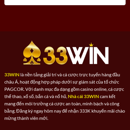
33WIN
là nền tảng giải trí và cá cược trực tuyến hàng đầu
châu Á, hoạt động hợp pháp dưới sự giám sát của tổ chức
PAGCOR. Với danh mục đa dạng gồm casino online, cá cược
thể thao, xổ số, bắn cá và nổ hũ,
Nhà cái 33WIN
cam kết
mang đến môi trường cá cược an toàn, minh bạch và công
bằng. Đăng ký ngay hôm nay để nhận 333K khuyến mãi chào
mừng thành viên mới.