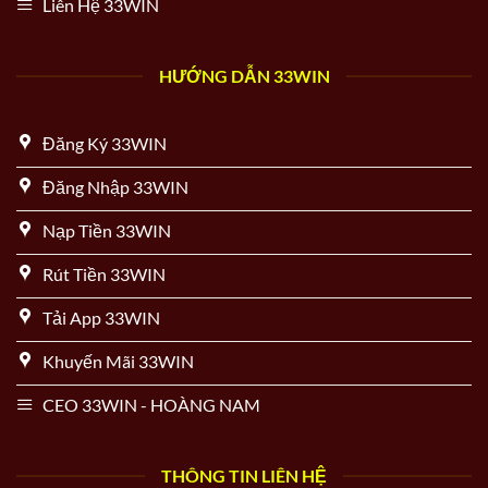
Liên Hệ 33WIN
HƯỚNG DẪN 33WIN
Đăng Ký 33WIN
Đăng Nhập 33WIN
Nạp Tiền 33WIN
Rút Tiền 33WIN
Tải App 33WIN
Khuyến Mãi 33WIN
CEO 33WIN - HOÀNG NAM
THÔNG TIN LIÊN HỆ