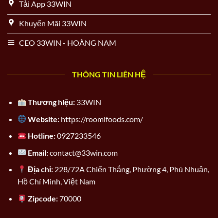
Tải App 33WIN
Khuyến Mãi 33WIN
CEO 33WIN - HOÀNG NAM
THÔNG TIN LIÊN HỆ
Thương hiệu:
33WIN
Website:
https://roomifoods.com/
Hotline:
0927233546
Email:
contact@33win.com
Địa chỉ:
228/72A Chiến Thắng, Phường 4, Phú Nhuận,
Hồ Chí Minh, Việt Nam
Zipcode:
70000