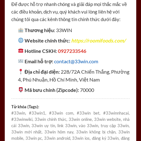
Để được hỗ trợ nhanh chóng và giải đáp mọi thắc mắc về
các điều khoản, dịch vụ, quý khách vui lòng liên hệ với
chúng tôi qua các kênh thông tin chính thức dưới đây:
Thương hiệu:
33WIN
Website chính thức:
https://roomifoods.com/
Hotline CSKH:
0927233546
Email hỗ trợ:
contact@33win.com
Địa chỉ đại diện:
228/72A Chiến Thắng, Phường
4, Phú Nhuận, Hồ Chí Minh, Việt Nam
Mã bưu chính (Zipcode):
70000
Từ khóa (Tags):
#33win, #33win1, #33win com, #33win bet, #33winnhacai,
#33winwiki, 33win chính thức, 33win online, 33win website, nhà
cái 33win, 33win uy tín, link 33win, vào 33win, truy cập 33win,
33win mới nhất, 33win hôm nay, 33win không bị chặn, 33win
mobile, 33win pc, 33win android, 33win ios, đăng ký 33win, đăng