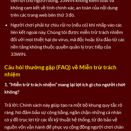
tiện lợi cho người dùng. 33WIN không kiểm soát và
không cam kết về tính chính xác, an toàn của nội dung
trên các trang web bên thứ 3 đó.
Người chơi phải tự chịu rủi ro (nếu có) khi nhấp vào các
liên kết ngoài này. Chúng tôi được miễn trừ trách nhiệm
đối với mọi thiệt hại do virus, mã độc hoặc lừa đảo từ các
nền tảng không thuộc quyền quản lý trực tiếp của
33WIN.
Câu hỏi thường gặp (FAQ) về Miễn trừ trách
nhiệm
1. “Miễn trừ trách nhiệm” mang lại lợi ích gì cho người chơi
không?
Trả lời: Chính sách này giúp tạo ra một bộ khung quy tắc rõ
ràng. Nó đảm bảo sự công bằng, ngăn chặn những cá nhân
có ý đồ trục lợi từ các lỗi kỹ thuật hệ thống, từ đó bảo vệ
nguồn vốn vận hành để phục vụ cộng đồng người chơi chân