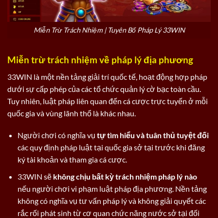
Miễn Trừ Trách Nhiệm | Tuyên Bố Pháp Lý 33WIN
Miễn trừ trách nhiệm về pháp lý địa phương
33WIN là một nền tảng giải trí quốc tế, hoạt động hợp pháp
dưới sự cấp phép của các tổ chức quản lý cờ bạc toàn cầu.
Tuy nhiên, luật pháp liên quan đến cá cược trực tuyến ở mỗi
quốc gia và vùng lãnh thổ là khác nhau.
Người chơi có nghĩa vụ
tự tìm hiểu và tuân thủ tuyệt đối
các quy định pháp luật tại quốc gia sở tại trước khi đăng
ký tài khoản và tham gia cá cược.
33WIN sẽ
không chịu bất kỳ trách nhiệm pháp lý nào
nếu người chơi vi phạm luật pháp địa phương. Nền tảng
không có nghĩa vụ tư vấn pháp lý và không giải quyết các
rắc rối phát sinh từ cơ quan chức năng nước sở tại đối