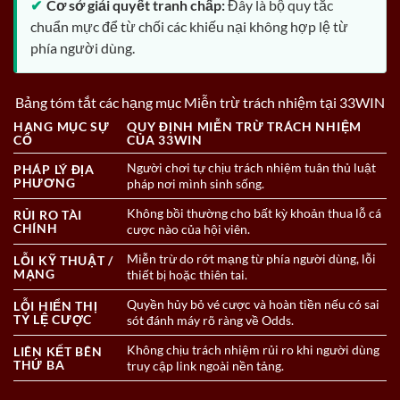
✔
Cơ sở giải quyết tranh chấp:
Đây là bộ quy tắc
chuẩn mực để từ chối các khiếu nại không hợp lệ từ
phía người dùng.
Bảng tóm tắt các hạng mục Miễn trừ trách nhiệm tại 33WIN
HẠNG MỤC SỰ
QUY ĐỊNH MIỄN TRỪ TRÁCH NHIỆM
CỐ
CỦA 33WIN
Người chơi tự chịu trách nhiệm tuân thủ luật
PHÁP LÝ ĐỊA
PHƯƠNG
pháp nơi mình sinh sống.
Không bồi thường cho bất kỳ khoản thua lỗ cá
RỦI RO TÀI
CHÍNH
cược nào của hội viên.
Miễn trừ do rớt mạng từ phía người dùng, lỗi
LỖI KỸ THUẬT /
MẠNG
thiết bị hoặc thiên tai.
Quyền hủy bỏ vé cược và hoàn tiền nếu có sai
LỖI HIỂN THỊ
TỶ LỆ CƯỢC
sót đánh máy rõ ràng về Odds.
Không chịu trách nhiệm rủi ro khi người dùng
LIÊN KẾT BÊN
THỨ BA
truy cập link ngoài nền tảng.