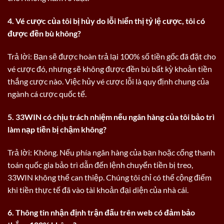
4. Vé cược của tôi bị hủy do lỗi hiển thị tỷ lệ cược, tôi có
được đền bù không?
Trả lời: Bạn sẽ được hoàn trả lại 100% số tiền gốc đã đặt cho
vé cược đó, nhưng sẽ không được đền bù bất kỳ khoản tiền
thắng cược nào. Việc hủy vé cược lỗi là quy định chung của
ngành cá cược quốc tế.
5. 33WIN có chịu trách nhiệm nếu ngân hàng của tôi bảo trì
làm nạp tiền bị chậm không?
Trả lời: Không. Nếu phía ngân hàng của bạn hoặc cổng thanh
toán quốc gia bảo trì dẫn đến lệnh chuyển tiền bị treo,
33WIN không thể can thiệp. Chúng tôi chỉ có thể cộng điểm
khi tiền thực tế đã vào tài khoản đại diện của nhà cái.
6. Thông tin nhận định trận đấu trên web có đảm bảo