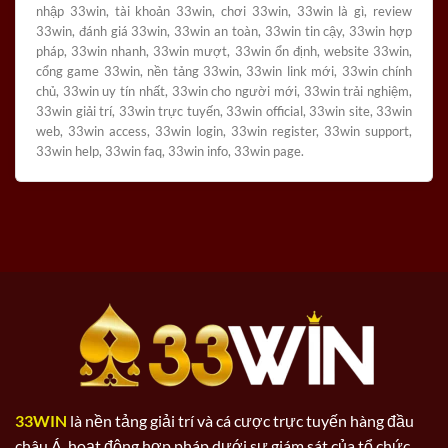
nhập 33win, tài khoản 33win, chơi 33win, 33win là gì, review
33win, đánh giá 33win, 33win an toàn, 33win tin cậy, 33win hợp
pháp, 33win nhanh, 33win mượt, 33win ổn định, website 33win,
cổng game 33win, nền tảng 33win, 33win link mới, 33win chính
chủ, 33win uy tín nhất, 33win cho người mới, 33win trải nghiệm,
33win giải trí, 33win trực tuyến, 33win official, 33win site, 33win
web, 33win access, 33win login, 33win register, 33win support,
33win help, 33win faq, 33win info, 33win page.
33WIN
là nền tảng giải trí và cá cược trực tuyến hàng đầu
châu Á, hoạt động hợp pháp dưới sự giám sát của tổ chức