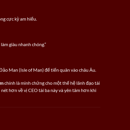
ông cực kỳ am hiểu.
g làm giàu nhanh chóng.”
 Đảo Man (Isle of Man) để tiến quân vào châu Âu.
am
chính là minh chứng cho một thế hệ lãnh đạo tài
õ nét hơn về vị CEO tài ba này và yên tâm hơn khi