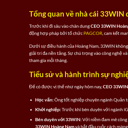
Tổng quan về nhà cái 33WIN 
Trước khi đi sâu vào chân dung
CEO 33WIN Hoàn
động hợp pháp bởi tổ chức
PAGCOR
, cam kết ma
Dưới sự điều hành của Hoàng Nam, 33WIN không chỉ
giải trí đa nền tảng. Sự chú trọng vào công nghệ 
tham gia mỗi tháng.
Tiểu sử và hành trình sự ng
Để có được vị thế như ngày hôm nay,
CEO 33WIN
Học vấn:
Ông tốt nghiệp chuyên ngành Quản trị 
Khởi nghiệp:
Trước khi bén duyên với ngành iGam
Bén duyên với 33WIN:
Với niềm đam mê công ng
33WIN Hoàng Nam
và bắt đầu cuộc cách mạng 