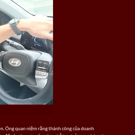
yện. Ông quan niệm rằng thành công của doanh