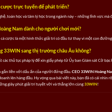
 cược trực tuyến để phát triển?
hệ, toán học và tâm lý học trong ngành này – những lĩnh vực mà 
oàng Nam dành cho người chơi mới?
 cá cược là một hình thức giải trí có đầu tư thay vì một con đườn
g 33WIN sang thị trường châu Âu không?
t các thủ tục pháp lý để xin giấy phép từ Ủy ban Giám sát Cờ bạc
 gắn liền với dấu ấn của người đứng đầu.
CEO 33WIN Hoàng N
anh lên hàng đầu. Hy vọng qua bài viết này, bạn đã có cái nhìn r
ng giây phút giải trí tuyệt vời và thắng lớn cùng
33WIN
!