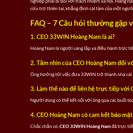
nghiệp phải đi đôi với trách nhiệm xã hội. Hằng 
cứu trợ thiên tai, khẳng định cái tâm của một ngườ
FAQ – 7 Câu hỏi thường gặp
1. CEO 33WIN Hoàng Nam là ai?
Hoàng Nam là người sáng lập và điều hành trực ti
2. Tầm nhìn của CEO Hoàng Nam đối với
Ông hướng tới việc đưa 33WIN trở thành nhà cái s
3. Làm thế nào để liên hệ trực tiếp 
Người dùng có thể kết nối với ông qua các buổi tọ
4. CEO Hoàng Nam có cam kết bảo mật 
Chắc chắn có.
CEO 33WIN Hoàng Nam
đã trực ti