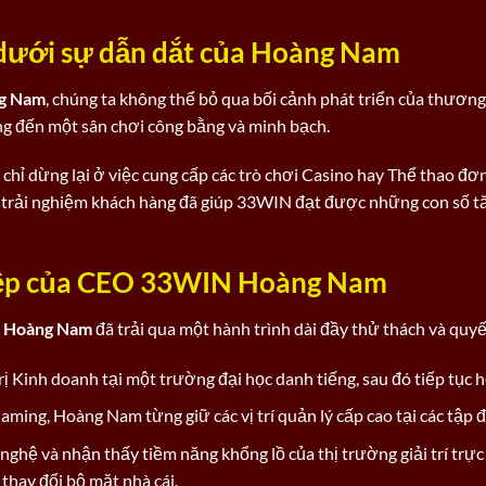
dưới sự dẫn dắt của Hoàng Nam
g Nam
, chúng ta không thể bỏ qua bối cảnh phát triển của thươn
ng đến một sân chơi công bằng và minh bạch.
 dừng lại ở việc cung cấp các trò chơi Casino hay Thể thao đơn 
và trải nghiệm khách hàng đã giúp 33WIN đạt được những con số t
hiệp của CEO 33WIN Hoàng Nam
 Hoàng Nam
đã trải qua một hành trình dài đầy thử thách và quyế
Kinh doanh tại một trường đại học danh tiếng, sau đó tiếp tục họ
ing, Hoàng Nam từng giữ các vị trí quản lý cấp cao tại các tập đo
hệ và nhận thấy tiềm năng khổng lồ của thị trường giải trí trực
thay đổi bộ mặt nhà cái.