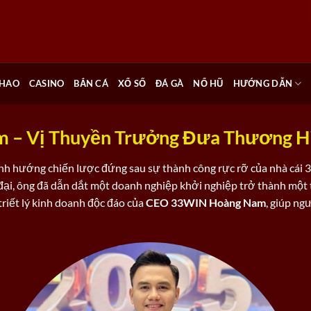
THAO
CASINO
BẮN CÁ
XỔ SỐ
ĐÁ GÀ
NỔ HŨ
HƯỚNG DẪN
 – Vị Thuyền Trưởng Đưa Thương H
định hướng chiến lược đứng sau sự thành công rực rỡ của nhà cái
 đại, ông đã dẫn dắt một doanh nghiệp khởi nghiệp trở thành một 
triết lý kinh doanh độc đáo của
CEO 33WIN Hoàng Nam
, giúp ng