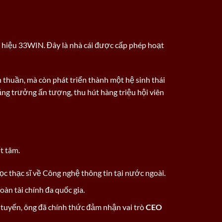
g hiệu 33WIN. Đây là nhà cái được cấp phép hoạt
thuần, mà còn phát triển thành một hệ sinh thái
ăng trưởng ấn tượng, thu hút hàng triệu hội viên
t tâm.
c thạc sĩ về Công nghệ thông tin tại nước ngoài.
àn tài chính đa quốc gia.
 tuyến, ông đã chính thức đảm nhận vai trò
CEO