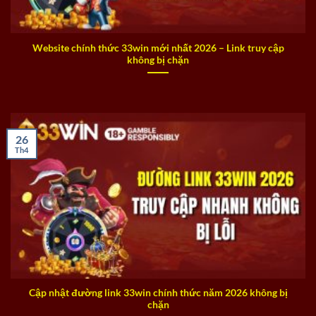
Website chính thức 33win mới nhất 2026 – Link truy cập
không bị chặn
26
Th4
Cập nhật đường link 33win chính thức năm 2026 không bị
chặn