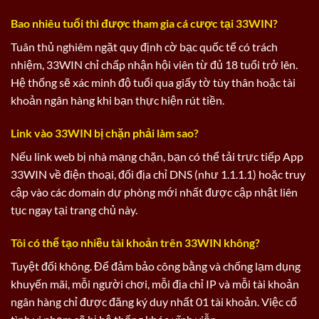
Bao nhiêu tuổi thì được tham gia cá cược tại 33WIN?
Tuân thủ nghiêm ngặt quy định cờ bạc quốc tế có trách
nhiệm, 33WIN chỉ chấp nhận hội viên từ đủ 18 tuổi trở lên.
Hệ thống sẽ xác minh độ tuổi qua giấy tờ tùy thân hoặc tài
khoản ngân hàng khi bạn thực hiện rút tiền.
Link vào 33WIN bị chặn phải làm sao?
Nếu link web bị nhà mạng chặn, bạn có thể tải trực tiếp App
33WIN về điện thoại, đổi địa chỉ DNS (như 1.1.1.1) hoặc truy
cập vào các domain dự phòng mới nhất được cập nhật liên
tục ngay tại trang chủ này.
Tôi có thể tạo nhiều tài khoản trên 33WIN không?
Tuyệt đối không. Để đảm bảo công bằng và chống lạm dụng
khuyến mãi, mỗi người chơi, mỗi địa chỉ IP và mỗi tài khoản
ngân hàng chỉ được đăng ký duy nhất 01 tài khoản. Việc cố