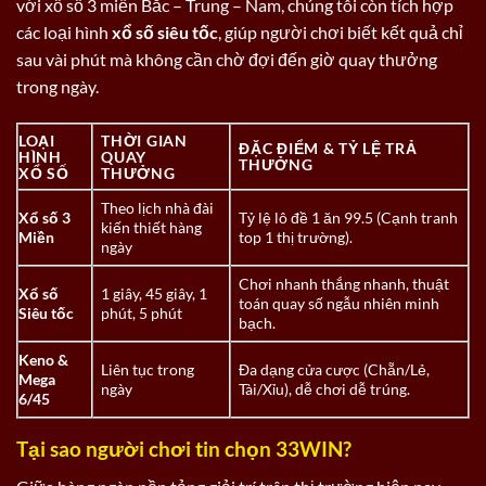
với xổ số 3 miền Bắc – Trung – Nam, chúng tôi còn tích hợp
các loại hình
xổ số siêu tốc
, giúp người chơi biết kết quả chỉ
sau vài phút mà không cần chờ đợi đến giờ quay thưởng
trong ngày.
LOẠI
THỜI GIAN
ĐẶC ĐIỂM & TỶ LỆ TRẢ
HÌNH
QUAY
THƯỞNG
XỔ SỐ
THƯỞNG
Theo lịch nhà đài
Xổ số 3
Tỷ lệ lô đề 1 ăn 99.5 (Cạnh tranh
kiến thiết hàng
Miền
top 1 thị trường).
ngày
Chơi nhanh thắng nhanh, thuật
Xổ số
1 giây, 45 giây, 1
toán quay số ngẫu nhiên minh
Siêu tốc
phút, 5 phút
bạch.
Keno &
Liên tục trong
Đa dạng cửa cược (Chẵn/Lẻ,
Mega
ngày
Tài/Xỉu), dễ chơi dễ trúng.
6/45
Tại sao người chơi tin chọn 33WIN?