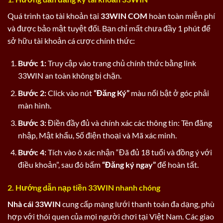
Quá trình tạo tài khoản tại
33WIN COM
hoàn toàn miễn phí
và được bảo mật tuyệt đối. Bạn chỉ mất chưa đầy 1 phút để
sở hữu tài khoản cá cược chính thức:
Bước 1:
Truy cập vào trang chủ chính thức bằng link
33WIN an toàn không bị chặn.
Bước 2:
Click vào nút
“Đăng Ký”
màu nổi bật ở góc phải
màn hình.
Bước 3:
Điền đầy đủ và chính xác các thông tin: Tên đăng
nhập, Mật khẩu, Số điện thoại và Mã xác minh.
Bước 4:
Tích vào ô xác nhận “Đã đủ 18 tuổi và đồng ý với
điều khoản”, sau đó bấm
“Đăng ký ngay”
để hoàn tất.
2. Hướng dẫn nạp tiền 33WIN nhanh chóng
Nhà cái 33WIN
cung cấp mạng lưới thanh toán đa dạng, phù
hợp với thói quen của mọi người chơi tại Việt Nam. Các giao