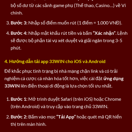
bộ số dư từ các sảnh game phụ (Thể thao, Casino…) về Ví
chính.
Bước 3:
Nhập số điểm muốn rút (1 điểm = 1.000 VNĐ).
Bước 4:
Nhập mật khẩu rút tiền và bấm
“Xác nhận”
. Lệnh
sẽ được bộ phận tài vụ xét duyệt và giải ngân trong 3-5
phút.
4. Hướng dẫn tải app 33WIN cho iOS và Android
Để khắc phục tình trạng bị nhà mạng chặn link và có trải
nghiệm cá cược cá nhân hóa tốt hơn, việc cài đặt
ứng dụng
33WIN
lên điện thoại di động là lựa chọn tối ưu nhất.
Bước 1:
Mở trình duyệt Safari (trên iOS) hoặc Chrome
(trên Android) và truy cập vào trang chủ 33WIN.
Bước 2:
Bấm vào mục
“Tải App”
hoặc quét mã QR hiển
thị trên màn hình.