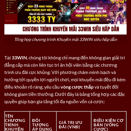
Tổng hợp chương trình Khuyến mãi 33WIN siêu hấp dẫn
Tại
33WIN
, chúng tôi không chỉ mang đến không gian giải trí
đẳng cấp mà còn liên tục tri ân hội viên bằng các chương
trình ưu đãi cực khủng. Với phương châm minh bạch và
hướng tới quyền lợi người chơi, mọi khuyến mãi đều đi kèm
điều khoản rõ ràng, yêu cầu
vòng cược thấp
và tuyệt đối
không giam tiền thưởng. Dưới đây là bảng tổng hợp các đặc
quyền giúp bạn gia tăng tối đa nguồn vốn cá cược:
TÊN
CHƯƠNG
ĐỐI
ĐIỀU KIỆN CƠ
GIÁ TRỊ ƯU
TRÌNH
TƯỢNG
BẢN (VÒNG
ĐÃI (VNĐ)
KHUYẾN
ÁP DỤNG
CƯỢC)