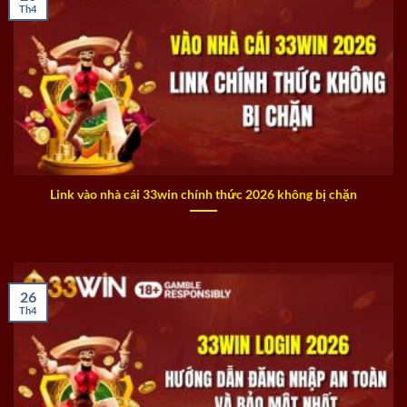
Th4
Link vào nhà cái 33win chính thức 2026 không bị chặn
26
Th4