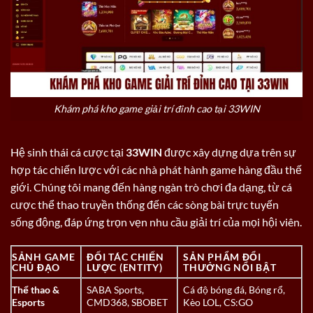
Khám phá kho game giải trí đỉnh cao tại 33WIN
Hệ sinh thái cá cược tại
33WIN
được xây dựng dựa trên sự
hợp tác chiến lược với các nhà phát hành game hàng đầu thế
giới. Chúng tôi mang đến hàng ngàn trò chơi đa dạng, từ cá
cược thể thao truyền thống đến các sòng bài trực tuyến
sống động, đáp ứng trọn vẹn nhu cầu giải trí của mọi hội viên.
SẢNH GAME
ĐỐI TÁC CHIẾN
SẢN PHẨM ĐỔI
CHỦ ĐẠO
LƯỢC (ENTITY)
THƯỞNG NỔI BẬT
Thể thao &
SABA Sports,
Cá độ bóng đá, Bóng rổ,
Esports
CMD368, SBOBET
Kèo LOL, CS:GO