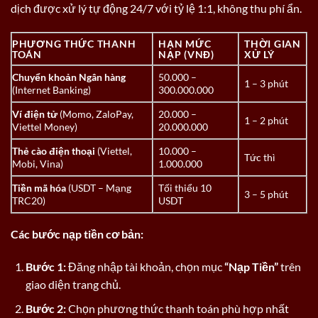
dịch được xử lý tự động 24/7 với tỷ lệ 1:1, không thu phí ẩn.
PHƯƠNG THỨC THANH
HẠN MỨC
THỜI GIAN
TOÁN
NẠP (VNĐ)
XỬ LÝ
Chuyển khoản Ngân hàng
50.000 –
1 – 3 phút
(Internet Banking)
300.000.000
Ví điện tử
(Momo, ZaloPay,
20.000 –
1 – 2 phút
Viettel Money)
20.000.000
Thẻ cào điện thoại
(Viettel,
10.000 –
Tức thì
Mobi, Vina)
1.000.000
Tiền mã hóa
(USDT – Mạng
Tối thiểu 10
3 – 5 phút
TRC20)
USDT
Các bước nạp tiền cơ bản:
Bước 1:
Đăng nhập tài khoản, chọn mục
“Nạp Tiền”
trên
giao diện trang chủ.
Bước 2:
Chọn phương thức thanh toán phù hợp nhất