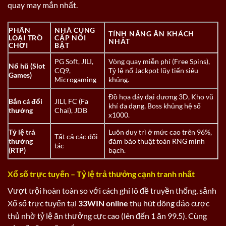
quay may mắn nhất.
PHÂN
NHÀ CUNG
TÍNH NĂNG ĂN KHÁCH
LOẠI TRÒ
CẤP NỔI
NHẤT
CHƠI
BẬT
PG Soft, JILI,
Vòng quay miễn phí (Free Spins),
Nổ hũ (Slot
CQ9,
Tỷ lệ nổ Jackpot lũy tiến siêu
Games)
Microgaming
khủng.
Đồ họa đáy đại dương 3D, Kho vũ
Bắn cá đổi
JILI, FC (Fa
khí đa dạng, Boss khủng hệ số
thưởng
Chai), JDB
x1000.
Tỷ lệ trả
Luôn duy trì ở mức cao trên 96%,
Tất cả các đối
thưởng
đảm bảo thuật toán RNG minh
tác
(RTP)
bạch.
Xổ số trực tuyến – Tỷ lệ trả thưởng cạnh tranh nhất
Vượt trội hoàn toàn so với cách ghi lô đề truyền thống, sảnh
Xổ số trực tuyến tại
33WIN online
thu hút đông đảo cược
thủ nhờ tỷ lệ ăn thưởng cực cao (lên đến 1 ăn 99.5). Cùng