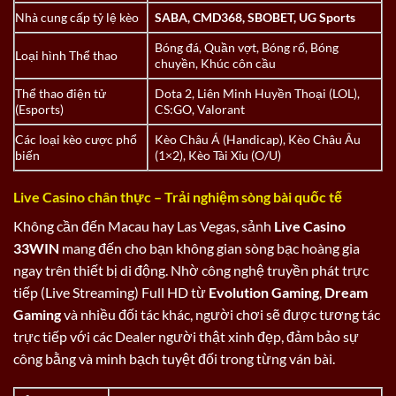
Nhà cung cấp tỷ lệ kèo
SABA, CMD368, SBOBET, UG Sports
Bóng đá, Quần vợt, Bóng rổ, Bóng
Loại hình Thể thao
chuyền, Khúc côn cầu
Thể thao điện tử
Dota 2, Liên Minh Huyền Thoại (LOL),
(Esports)
CS:GO, Valorant
Các loại kèo cược phổ
Kèo Châu Á (Handicap), Kèo Châu Âu
biến
(1×2), Kèo Tài Xỉu (O/U)
Live Casino chân thực – Trải nghiệm sòng bài quốc tế
Không cần đến Macau hay Las Vegas, sảnh
Live Casino
33WIN
mang đến cho bạn không gian sòng bạc hoàng gia
ngay trên thiết bị di động. Nhờ công nghệ truyền phát trực
tiếp (Live Streaming) Full HD từ
Evolution Gaming
,
Dream
Gaming
và nhiều đối tác khác, người chơi sẽ được tương tác
trực tiếp với các Dealer người thật xinh đẹp, đảm bảo sự
công bằng và minh bạch tuyệt đối trong từng ván bài.