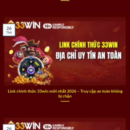
26
Th4
Link chính thức 33win mới nhất 2026 – Truy cập an toàn không
bị chặn
26