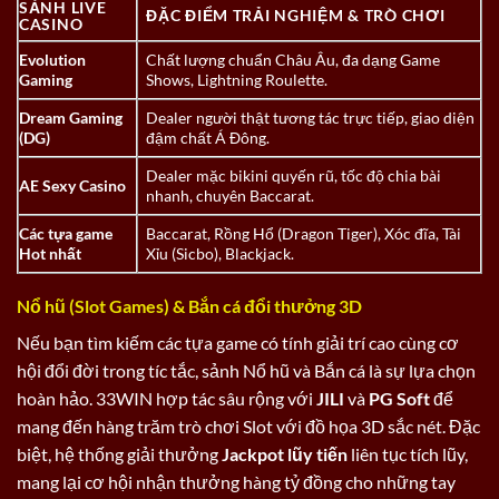
SẢNH LIVE
ĐẶC ĐIỂM TRẢI NGHIỆM & TRÒ CHƠI
CASINO
Evolution
Chất lượng chuẩn Châu Âu, đa dạng Game
Gaming
Shows, Lightning Roulette.
Dream Gaming
Dealer người thật tương tác trực tiếp, giao diện
(DG)
đậm chất Á Đông.
Dealer mặc bikini quyến rũ, tốc độ chia bài
AE Sexy Casino
nhanh, chuyên Baccarat.
Các tựa game
Baccarat, Rồng Hổ (Dragon Tiger), Xóc đĩa, Tài
Hot nhất
Xỉu (Sicbo), Blackjack.
Nổ hũ (Slot Games) & Bắn cá đổi thưởng 3D
Nếu bạn tìm kiếm các tựa game có tính giải trí cao cùng cơ
hội đổi đời trong tíc tắc, sảnh Nổ hũ và Bắn cá là sự lựa chọn
hoàn hảo. 33WIN hợp tác sâu rộng với
JILI
và
PG Soft
để
mang đến hàng trăm trò chơi Slot với đồ họa 3D sắc nét. Đặc
biệt, hệ thống giải thưởng
Jackpot lũy tiến
liên tục tích lũy,
mang lại cơ hội nhận thưởng hàng tỷ đồng cho những tay