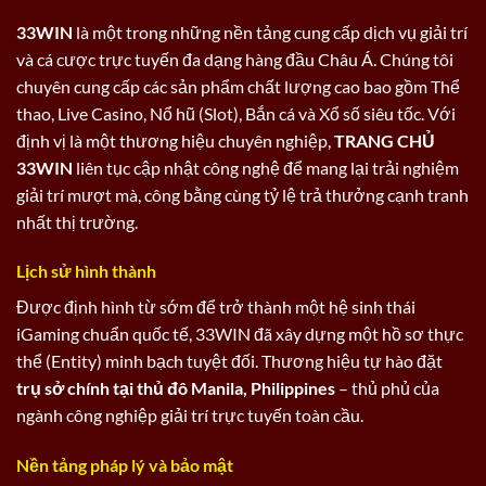
33WIN
là một trong những nền tảng cung cấp dịch vụ giải trí
và cá cược trực tuyến đa dạng hàng đầu Châu Á. Chúng tôi
chuyên cung cấp các sản phẩm chất lượng cao bao gồm Thể
thao, Live Casino, Nổ hũ (Slot), Bắn cá và Xổ số siêu tốc. Với
định vị là một thương hiệu chuyên nghiệp,
TRANG CHỦ
33WIN
liên tục cập nhật công nghệ để mang lại trải nghiệm
giải trí mượt mà, công bằng cùng tỷ lệ trả thưởng cạnh tranh
nhất thị trường.
Lịch sử hình thành
Được định hình từ sớm để trở thành một hệ sinh thái
iGaming chuẩn quốc tế, 33WIN đã xây dựng một hồ sơ thực
thể (Entity) minh bạch tuyệt đối. Thương hiệu tự hào đặt
trụ sở chính tại thủ đô Manila, Philippines
– thủ phủ của
ngành công nghiệp giải trí trực tuyến toàn cầu.
Nền tảng pháp lý và bảo mật