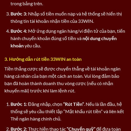
trong bảng trên.
Bước 3:
Nhập số tiền muốn nạp và hệ thống sẽ hiển thị
thông tin tài khoản nhận tiền của 33WIN.
Bước 4:
Mở ứng dụng ngân hàng/ví điện tử của bạn, tiến
hành chuyển khoản đúng số tiền và
nội dung chuyển
khoản
yêu cầu.
3. Hướng dẫn rút tiền 33WIN an toàn
Tiền thắng cược sẽ được chuyển thẳng về tài khoản ngân
hàng cá nhân của bạn một cách an toàn. Vui lòng đảm bảo
bạn đã hoàn thành doanh thu vòng cược (nếu có nhận
khuyến mãi) trước khi làm lệnh rút.
Bước 1:
Đăng nhập, chọn
“Rút Tiền”
. Nếu là lần đầu, hệ
thống sẽ yêu cầu thiết lập “Mật khẩu rút tiền” và liên kết
Thẻ ngân hàng chính chủ.
Bước 2:
Thực hiện thao tác
“Chuyển quỹ”
để đưa toàn