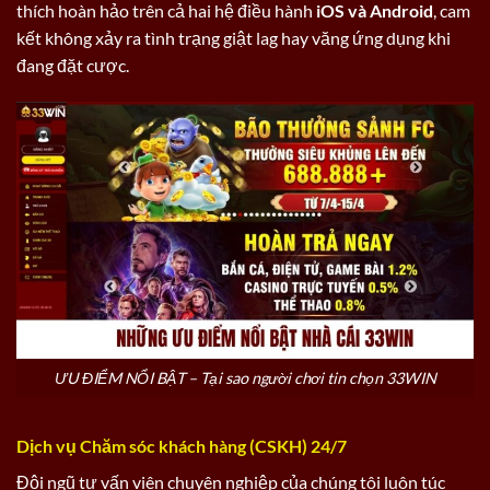
thích hoàn hảo trên cả hai hệ điều hành
iOS và Android
, cam
kết không xảy ra tình trạng giật lag hay văng ứng dụng khi
đang đặt cược.
ƯU ĐIỂM NỔI BẬT – Tại sao người chơi tin chọn 33WIN
Dịch vụ Chăm sóc khách hàng (CSKH) 24/7
Đội ngũ tư vấn viên chuyên nghiệp của chúng tôi luôn túc