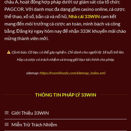
châu Á, hoạt động hợp pháp dưới sự giám sát của tổ chức
PAGCOR. Với danh mục đa dạng gồm casino online, cá cược
thể thao, xổ số, bắn cá và nổ hũ,
Nhà cái 33WIN
cam kết
mang đến môi trường cá cược an toàn, minh bạch và công
bằng. Đăng ký ngay hôm nay để nhận 333K khuyến mãi chào
mừng thành viên mới.
Cảnh báo: Cờ bạc có thể gây nghiện. Chỉ dành cho người từ 18 tuổi trở lên.
Hãy cá cược có trách nhiệm và trong giới hạn tài chính cho phép.
sitemap:
https://roomifoods.com/sitemap_index.xml
THÔNG TIN PHÁP LÝ 33WIN
Giới Thiệu 33WIN
Miễn Trừ Trách Nhiệm