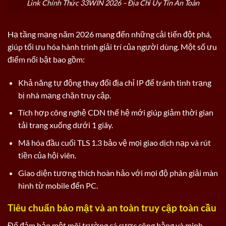
Link Chính Thức 33WIN 2026 – Địa Chỉ Uy Tín An Toàn
Hạ tầng mạng năm 2026 mang đến những cải tiến đột phá,
giúp tối ưu hóa hành trình giải trí của người dùng. Một số ưu
điểm nổi bật bao gồm:
Khả năng tự động thay đổi địa chỉ IP để tránh tình trạng
bị nhà mạng chặn truy cập.
Tích hợp công nghệ CDN thế hệ mới giúp giảm thời gian
tải trang xuống dưới 1 giây.
Mã hóa đầu cuối TLS 1.3 bảo vệ mọi giao dịch nạp và rút
tiền của hội viên.
Giao diện tương thích hoàn hảo với mọi độ phân giải màn
hình từ mobile đến PC.
Tiêu chuẩn bảo mật và an toàn truy cập toàn cầu
Để đảm bảo một môi trường cá cược công bằng và minh