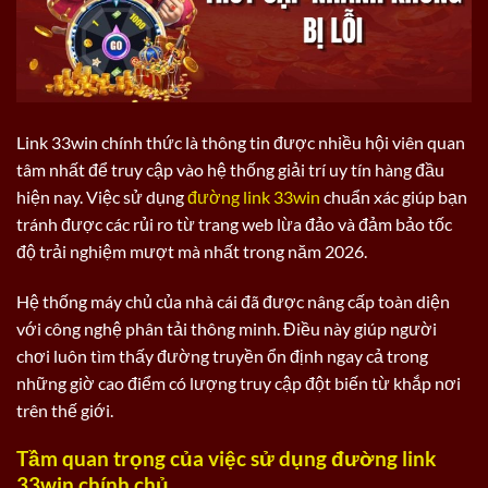
Link 33win chính thức là thông tin được nhiều hội viên quan
tâm nhất để truy cập vào hệ thống giải trí uy tín hàng đầu
hiện nay. Việc sử dụng
đường link 33win
chuẩn xác giúp bạn
tránh được các rủi ro từ trang web lừa đảo và đảm bảo tốc
độ trải nghiệm mượt mà nhất trong năm 2026.
Hệ thống máy chủ của nhà cái đã được nâng cấp toàn diện
với công nghệ phân tải thông minh. Điều này giúp người
chơi luôn tìm thấy đường truyền ổn định ngay cả trong
những giờ cao điểm có lượng truy cập đột biến từ khắp nơi
trên thế giới.
Tầm quan trọng của việc sử dụng đường link
33win chính chủ