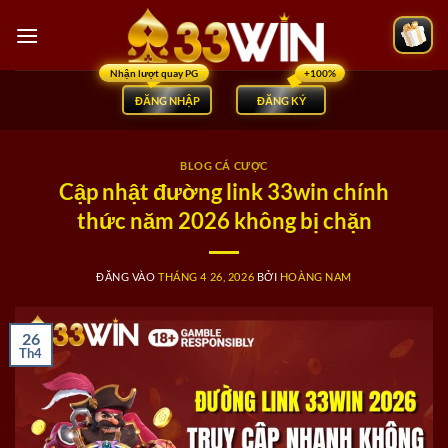
Bỏ
qua
nội
dung
ĐĂNG NHẬP
ĐĂNG KÝ
BLOG CÁ CƯỢC
Cập nhật đường link 33win chính
thức năm 2026 không bị chặn
ĐĂNG VÀO
THÁNG 4 26, 2026
BỞI
HOÀNG NAM
26
Th4