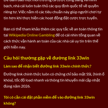
bạch, nhà cái luôn tuân thủ các quy định quốc tế về quyền
riêng tư. Việc nắm rõ các tiêu chuẩn này giúp người chơi tự
tin hơn khi thực hiện các hoạt động đặt cược trực tuyến.
Bạn có thể tham khảo thêm các quy tắc về an toàn thông tin
tại
Wikipedia Online Gambling
để có cái nhìn tổng quan về
cách thức vận hành an toàn của các nhà cái uy tín trên thế
giới hiện nay.
Câu hỏi thường gặp về đường link 33win
Làm sao để nhận biết đường link 33win chính thức?
Đường link chính thức luôn có chứng chỉ bảo mật SSL (hình ổ
khóa), tốc độ load nhanh và thông tin khuyến mãi cập nhật
đúng năm 2026.
Tôi có cần cài đặt phần mềm để vào đường link 33win
không?