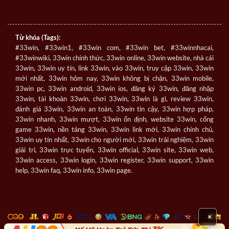
Từ khóa (Tags):
#33win, #33win1, #33win com, #33win bet, #33winnhacai,
#33winwiki, 33win chính thức, 33win online, 33win website, nhà cái
33win, 33win uy tín, link 33win, vào 33win, truy cập 33win, 33win
mới nhất, 33win hôm nay, 33win không bị chặn, 33win mobile,
33win pc, 33win android, 33win ios, đăng ký 33win, đăng nhập
33win, tài khoản 33win, chơi 33win, 33win là gì, review 33win,
đánh giá 33win, 33win an toàn, 33win tin cậy, 33win hợp pháp,
33win nhanh, 33win mượt, 33win ổn định, website 33win, cổng
game 33win, nền tảng 33win, 33win link mới, 33win chính chủ,
33win uy tín nhất, 33win cho người mới, 33win trải nghiệm, 33win
giải trí, 33win trực tuyến, 33win official, 33win site, 33win web,
33win access, 33win login, 33win register, 33win support, 33win
help, 33win faq, 33win info, 33win page.
×