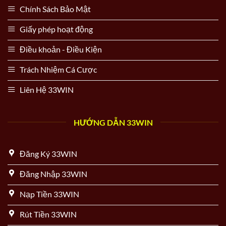
Chính Sách Bảo Mật
Giấy phép hoạt động
Điều khoản - Điều Kiện
Trách Nhiệm Cá Cược
Liên Hệ 33WIN
HƯỚNG DẪN 33WIN
Đăng Ký 33WIN
Đăng Nhập 33WIN
Nạp Tiền 33WIN
Rút Tiền 33WIN