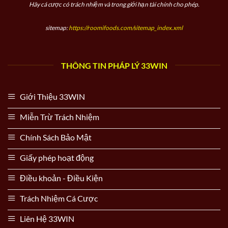
Hãy cá cược có trách nhiệm và trong giới hạn tài chính cho phép.
sitemap:
https://roomifoods.com/sitemap_index.xml
THÔNG TIN PHÁP LÝ 33WIN
Giới Thiệu 33WIN
Miễn Trừ Trách Nhiệm
Chính Sách Bảo Mật
Giấy phép hoạt động
Điều khoản - Điều Kiện
Trách Nhiệm Cá Cược
Liên Hệ 33WIN