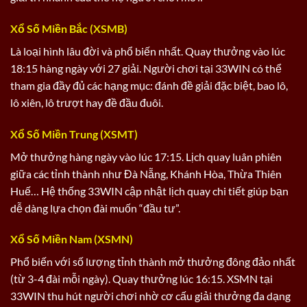
Xổ Số Miền Bắc (XSMB)
Là loại hình lâu đời và phổ biến nhất. Quay thưởng vào lúc
18:15 hàng ngày với 27 giải. Người chơi tại 33WIN có thể
tham gia đầy đủ các hạng mục: đánh đề giải đặc biệt, bao lô,
lô xiên, lô trượt hay đề đầu đuôi.
Xổ Số Miền Trung (XSMT)
Mở thưởng hàng ngày vào lúc 17:15. Lịch quay luân phiên
giữa các tỉnh thành như Đà Nẵng, Khánh Hòa, Thừa Thiên
Huế… Hệ thống 33WIN cập nhật lịch quay chi tiết giúp bạn
dễ dàng lựa chọn đài muốn “đầu tư”.
Xổ Số Miền Nam (XSMN)
Phổ biến với số lượng tỉnh thành mở thưởng đông đảo nhất
(từ 3-4 đài mỗi ngày). Quay thưởng lúc 16:15. XSMN tại
33WIN thu hút người chơi nhờ cơ cấu giải thưởng đa dạng