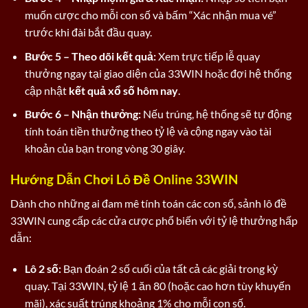
muốn cược cho mỗi con số và bấm “Xác nhận mua vé”
trước khi đài bắt đầu quay.
Bước 5 – Theo dõi kết quả:
Xem trực tiếp lễ quay
thưởng ngay tại giao diện của 33WIN hoặc đợi hệ thống
cập nhật
kết quả xổ số hôm nay
.
Bước 6 – Nhận thưởng:
Nếu trúng, hệ thống sẽ tự động
tính toán tiền thưởng theo tỷ lệ và cộng ngay vào tài
khoản của bạn trong vòng 30 giây.
Hướng Dẫn Chơi Lô Đề Online 33WIN
Dành cho những ai đam mê tính toán các con số, sảnh lô đề
33WIN cung cấp các cửa cược phổ biến với tỷ lệ thưởng hấp
dẫn:
Lô 2 số:
Bạn đoán 2 số cuối của tất cả các giải trong kỳ
quay. Tại 33WIN, tỷ lệ 1 ăn 80 (hoặc cao hơn tùy khuyến
mãi), xác suất trúng khoảng 1% cho mỗi con số.