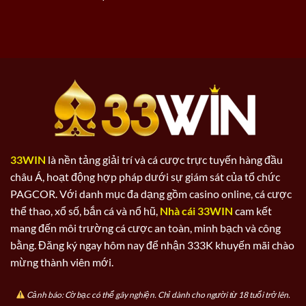
33WIN
là nền tảng giải trí và cá cược trực tuyến hàng đầu
châu Á, hoạt động hợp pháp dưới sự giám sát của tổ chức
PAGCOR. Với danh mục đa dạng gồm casino online, cá cược
thể thao, xổ số, bắn cá và nổ hũ,
Nhà cái 33WIN
cam kết
mang đến môi trường cá cược an toàn, minh bạch và công
bằng. Đăng ký ngay hôm nay để nhận 333K khuyến mãi chào
mừng thành viên mới.
Cảnh báo: Cờ bạc có thể gây nghiện. Chỉ dành cho người từ 18 tuổi trở lên.