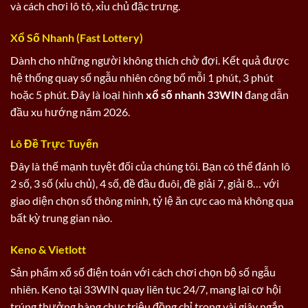
và cách chơi lô tô, xỉu chủ đặc trưng.
Xổ Số Nhanh (Fast Lottery)
Dành cho những người không thích chờ đợi. Kết quả được
hệ thống quay số ngẫu nhiên công bố mỗi 1 phút, 3 phút
hoặc 5 phút. Đây là loại hình
xổ số nhanh 33WIN
đang dẫn
đầu xu hướng năm 2026.
Lô Đề Trực Tuyến
Đây là thế mạnh tuyệt đối của chúng tôi. Bạn có thể đánh lô
2 số, 3 số (xỉu chủ), 4 số, đề đầu đuôi, đề giải 7, giải 8… với
giao diện chọn số thông minh, tỷ lệ ăn cực cao mà không qua
bất kỳ trung gian nào.
Keno & Vietlott
Sản phẩm xổ số điện toán với cách chơi chọn bộ số ngẫu
nhiên. Keno tại 33WIN quay liên tục 24/7, mang lại cơ hội
trúng thưởng hàng chục triệu đồng chỉ trong vài giây ngắn