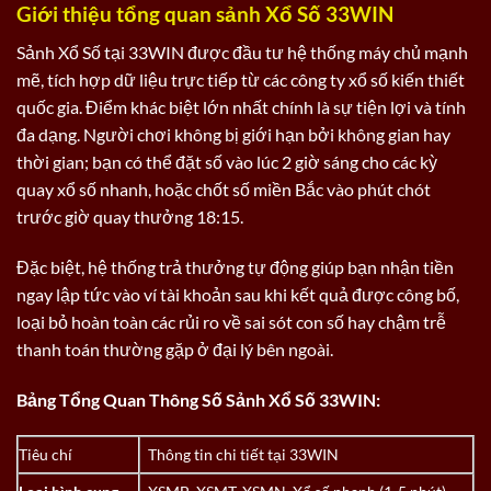
Giới thiệu tổng quan sảnh Xổ Số 33WIN
Sảnh Xổ Số tại 33WIN được đầu tư hệ thống máy chủ mạnh
mẽ, tích hợp dữ liệu trực tiếp từ các công ty xổ số kiến thiết
quốc gia. Điểm khác biệt lớn nhất chính là sự tiện lợi và tính
đa dạng. Người chơi không bị giới hạn bởi không gian hay
thời gian; bạn có thể đặt số vào lúc 2 giờ sáng cho các kỳ
quay xổ số nhanh, hoặc chốt số miền Bắc vào phút chót
trước giờ quay thưởng 18:15.
Đặc biệt, hệ thống trả thưởng tự động giúp bạn nhận tiền
ngay lập tức vào ví tài khoản sau khi kết quả được công bố,
loại bỏ hoàn toàn các rủi ro về sai sót con số hay chậm trễ
thanh toán thường gặp ở đại lý bên ngoài.
Bảng Tổng Quan Thông Số Sảnh Xổ Số 33WIN:
Tiêu chí
Thông tin chi tiết tại 33WIN