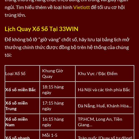
ngủi. Tìm hiểu thêm về loại hình
Vietlott
để tối ưu cơ hội
trúng lớn.
Lịch Quay Xổ Số Tại 33WIN
Để không bỏ lỡ “giờ vàng” chốt số, hãy lưu lại bảng lịch mở
thưởng chính thức được đồng bộ trên hệ thống của chúng
tôi:
Khung Giờ
Loại Xổ Số
Khu Vực / Đặc Điểm
Quay
18:15 hàng
Xổ số miền Bắc
Hà Nội và các tỉnh phía Bắc
ngày
Xổ số miền
17:15 hàng
Đà Nẵng, Huế, Khánh Hòa…
Trung
ngày
Xổ số miền
16:15 hàng
TP.HCM, Long An, Tiền
Nam
ngày
Giang…
Mỗi 1-5
Xổ số nhanh
Toàn quốc (Quay số tự động)