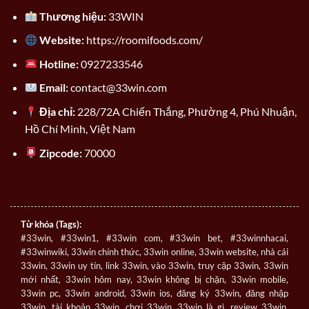
Thương hiệu:
33WIN
Website:
https://roomifoods.com/
Hotline:
0927233546
Email:
contact@33win.com
Địa chỉ:
228/72A Chiến Thắng, Phường 4, Phú Nhuận,
Hồ Chí Minh, Việt Nam
Zipcode:
70000
Từ khóa (Tags):
#33win, #33win1, #33win com, #33win bet, #33winnhacai,
#33winwiki, 33win chính thức, 33win online, 33win website, nhà cái
33win, 33win uy tín, link 33win, vào 33win, truy cập 33win, 33win
mới nhất, 33win hôm nay, 33win không bị chặn, 33win mobile,
33win pc, 33win android, 33win ios, đăng ký 33win, đăng nhập
33win, tài khoản 33win, chơi 33win, 33win là gì, review 33win,