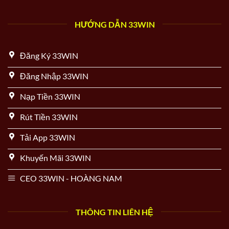
HƯỚNG DẪN 33WIN
Đăng Ký 33WIN
Đăng Nhập 33WIN
Nạp Tiền 33WIN
Rút Tiền 33WIN
Tải App 33WIN
Khuyến Mãi 33WIN
CEO 33WIN - HOÀNG NAM
THÔNG TIN LIÊN HỆ