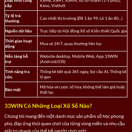
Loại hình cung
XSMB, XSMT, XSMN, Xổ số nhanh (1-5 phút),
cấp
Keno, Vietlott
Tỷ lệ trả
Cao nhất thị trường (Đề 1 ăn 99, Lô 1 ăn 80…)
thưởng
Nguồn dữ liệu
Trực tiếp từ Hội đồng Xổ số Kiến thiết Quốc gia
Thời gian hoạt
Mua vé 24/7, quay thưởng liên tục
động
Nền tảng hỗ
Website desktop, Mobile Web, App 33WIN
trợ
(Android/iOS)
Tính năng tra
Thống kê kết quả 365 ngày, Soi cầu AI, Thống kê
cứu
lô gan
Mã hóa vé cược số hóa, không thể làm giả hoặc
Bảo mật
thất lạc
33WIN Có Những Loại Xổ Số Nào?
Chúng tôi mang đến một danh mục sản phẩm số học phong
phú, đáp ứng thói quen chơi của từng vùng miền và nhu cầu
giải trí nhanh của thế hệ người chơi mới: