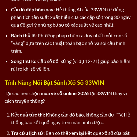
Cầu lô đẹp hôm nay:
Hệ thống AI của 33WIN tự động
phân tích tần suất xuất hiện của các cặp số trong 30 ngày
qua để gợi ý những bộ số có xác suất về cao nhất.
Bạch thủ lô:
Phương pháp chọn ra duy nhất một con số
“vàng” dựa trên các thuật toán bạc nhớ và soi cầu hình
trám.
Song thủ lô:
Cặp số đối xứng (ví dụ 12-21) giúp bảo hiểm
rủi ro khi số về lộn.
Tính Năng Nổi Bật Sảnh Xổ Số 33WIN
Tại sao nên chọn
mua vé số online 2026
tại 33WIN thay vì
cách truyền thống?
Kết quả tức thì:
Không cần dò báo, không cần đợi TV. Hệ
thống báo kết quả ngay trên màn hình cược.
Tra cứu lịch sử:
Bạn có thể xem lại kết quả xổ số của bất