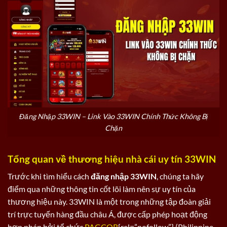
Đăng Nhập 33WIN – Link Vào 33WIN Chính Thức Không Bị
Chặn
Tổng quan về thương hiệu nhà cái uy tín 33WIN
Trước khi tìm hiểu cách
đăng nhập 33WIN
, chúng ta hãy
điểm qua những thông tin cốt lõi làm nên sự uy tín của
thương hiệu này. 33WIN là một trong những tập đoàn giải
trí trực tuyến hàng đầu châu Á, được cấp phép hoạt động
hợp pháp bởi tổ chức
PAGCOR
{rel=”nofollow”} (Philippine