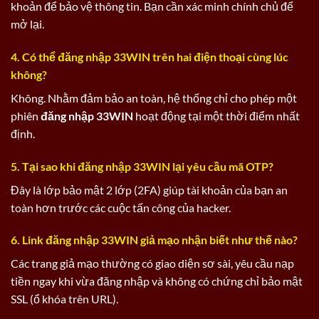
khoản để bảo vệ thông tin. Bạn cần xác minh chính chủ để
mở lại.
4. Có thể đăng nhập 33WIN trên hai điện thoại cùng lúc
không?
Không. Nhằm đảm bảo an toàn, hệ thống chỉ cho phép một
phiên
đăng nhập 33WIN
hoạt động tại một thời điểm nhất
định.
5. Tại sao khi đăng nhập 33WIN lại yêu cầu mã OTP?
Đây là lớp bảo mật 2 lớp (2FA) giúp tài khoản của bạn an
toàn hơn trước các cuộc tấn công của hacker.
6. Link đăng nhập 33WIN giả mạo nhận biết như thế nào?
Các trang giả mạo thường có giao diện sơ sài, yêu cầu nạp
tiền ngay khi vừa đăng nhập và không có chứng chỉ bảo mật
SSL (ổ khóa trên URL).