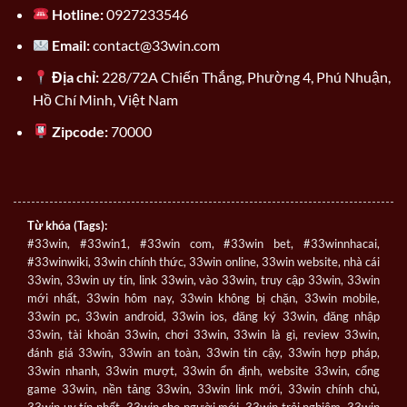
Hotline:
0927233546
Email:
contact@33win.com
Địa chỉ:
228/72A Chiến Thắng, Phường 4, Phú Nhuận,
Hồ Chí Minh, Việt Nam
Zipcode:
70000
Từ khóa (Tags):
#33win, #33win1, #33win com, #33win bet, #33winnhacai,
#33winwiki, 33win chính thức, 33win online, 33win website, nhà cái
33win, 33win uy tín, link 33win, vào 33win, truy cập 33win, 33win
mới nhất, 33win hôm nay, 33win không bị chặn, 33win mobile,
33win pc, 33win android, 33win ios, đăng ký 33win, đăng nhập
33win, tài khoản 33win, chơi 33win, 33win là gì, review 33win,
đánh giá 33win, 33win an toàn, 33win tin cậy, 33win hợp pháp,
33win nhanh, 33win mượt, 33win ổn định, website 33win, cổng
game 33win, nền tảng 33win, 33win link mới, 33win chính chủ,