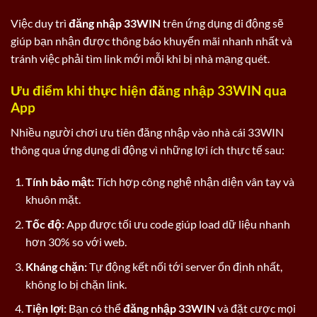
Việc duy trì
đăng nhập 33WIN
trên ứng dụng di động sẽ
giúp bạn nhận được thông báo khuyến mãi nhanh nhất và
tránh việc phải tìm link mới mỗi khi bị nhà mạng quét.
Ưu điểm khi thực hiện đăng nhập 33WIN qua
App
Nhiều người chơi ưu tiên đăng nhập vào nhà cái 33WIN
thông qua ứng dụng di động vì những lợi ích thực tế sau:
Tính bảo mật:
Tích hợp công nghệ nhận diện vân tay và
khuôn mặt.
Tốc độ:
App được tối ưu code giúp load dữ liệu nhanh
hơn 30% so với web.
Kháng chặn:
Tự động kết nối tới server ổn định nhất,
không lo bị chặn link.
Tiện lợi:
Bạn có thể
đăng nhập 33WIN
và đặt cược mọi