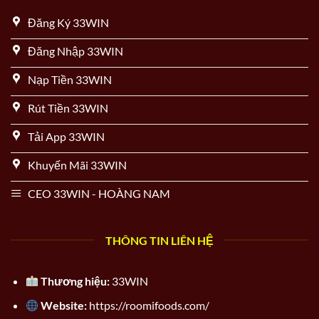
Đăng Ký 33WIN
Đăng Nhập 33WIN
Nạp Tiền 33WIN
Rút Tiền 33WIN
Tải App 33WIN
Khuyến Mãi 33WIN
CEO 33WIN - HOÀNG NAM
THÔNG TIN LIÊN HỆ
Thương hiệu:
33WIN
Website:
https://roomifoods.com/