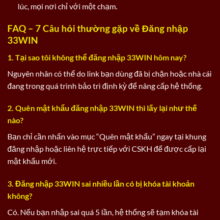
lúc, mọi nơi chỉ với một chạm.
FAQ – 7 Câu hỏi thường gặp về Đăng nhập
33WIN
1. Tại sao tôi không thể đăng nhập 33WIN hôm nay?
Nguyên nhân có thể do link bạn dùng đã bị chặn hoặc nhà cái
đang trong quá trình bảo trì định kỳ để nâng cấp hệ thống.
2. Quên mật khẩu đăng nhập 33WIN thì lấy lại như thế
nào?
Bạn chỉ cần nhấn vào mục “Quên mật khẩu” ngay tại khung
đăng nhập hoặc liên hệ trực tiếp với CSKH để được cấp lại
mật khẩu mới.
3. Đăng nhập 33WIN sai nhiều lần có bị khóa tài khoản
không?
Có. Nếu bạn nhập sai quá 5 lần, hệ thống sẽ tạm khóa tài