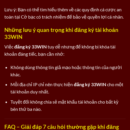
Lưu ý: Bạn có thể tìm hiểu thêm về các quy định cá cược an
toàn tại Cờ bạc có trách nhiệm để bảo vệ quyền lợi cá nhân.
Những lưu ý quan trọng khi đăng ký tài khoản
33WIN
Việc
đăng ký 33WIN
tuy dễ nhưng để không bị khóa tài
khoản đáng tiếc, bạn cần nhớ:
Không dùng thông tin giả mạo hoặc thông tin của người
khác.
Mỗi địa chỉ IP chỉ nên thực hiện
đăng ký 33WIN
cho một
tài khoản duy nhất.
Tuyệt đối không chia sẻ mật khẩu tài khoản cho bất kỳ
bên thứ ba nào.
FAQ – Giải đáp 7 câu hỏi thường gặp khi đăng