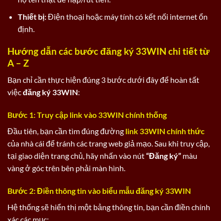
Thiết bị:
Điện thoại hoặc máy tính có kết nối internet ổn
định.
Hướng dẫn các bước đăng ký 33WIN chi tiết từ
A – Z
Bạn chỉ cần thực hiện đúng 3 bước dưới đây để hoàn tất
việc
đăng ký 33WIN
:
Bước 1: Truy cập link vào 33WIN chính thống
Đầu tiên, bạn cần tìm đúng đường
link 33WIN chính thức
của nhà cái để tránh các trang web giả mạo. Sau khi truy cập,
tại giao diện trang chủ, hãy nhấn vào nút
“Đăng ký”
màu
vàng ở góc trên bên phải màn hình.
Bước 2: Điền thông tin vào biểu mẫu đăng ký 33WIN
Hệ thống sẽ hiển thị một bảng thông tin, bạn cần điền chính
xác các mục: