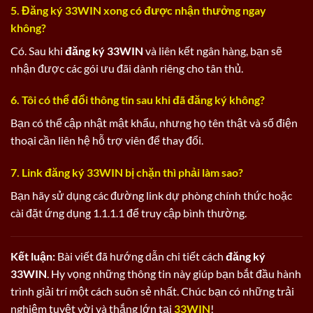
5. Đăng ký 33WIN xong có được nhận thưởng ngay
không?
Có. Sau khi
đăng ký 33WIN
và liên kết ngân hàng, bạn sẽ
nhận được các gói ưu đãi dành riêng cho tân thủ.
6. Tôi có thể đổi thông tin sau khi đã đăng ký không?
Bạn có thể cập nhật mật khẩu, nhưng họ tên thật và số điện
thoại cần liên hệ hỗ trợ viên để thay đổi.
7. Link đăng ký 33WIN bị chặn thì phải làm sao?
Bạn hãy sử dụng các đường link dự phòng chính thức hoặc
cài đặt ứng dụng 1.1.1.1 để truy cập bình thường.
Kết luận:
Bài viết đã hướng dẫn chi tiết cách
đăng ký
33WIN
. Hy vọng những thông tin này giúp bạn bắt đầu hành
trình giải trí một cách suôn sẻ nhất. Chúc bạn có những trải
nghiệm tuyệt vời và thắng lớn tại
33WIN
!