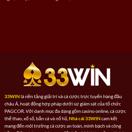
33WIN
là nền tảng giải trí và cá cược trực tuyến hàng đầu
châu Á, hoạt động hợp pháp dưới sự giám sát của tổ chức
PAGCOR. Với danh mục đa dạng gồm casino online, cá cược
thể thao, xổ số, bắn cá và nổ hũ,
Nhà cái 33WIN
cam kết
mang đến môi trường cá cược an toàn, minh bạch và công