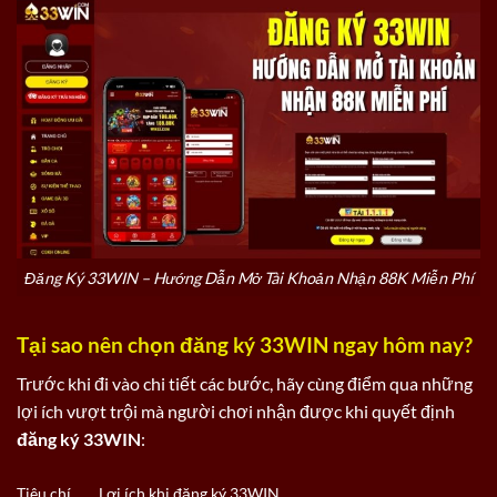
Đăng Ký 33WIN – Hướng Dẫn Mở Tài Khoản Nhận 88K Miễn Phí
Tại sao nên chọn đăng ký 33WIN ngay hôm nay?
Trước khi đi vào chi tiết các bước, hãy cùng điểm qua những
lợi ích vượt trội mà người chơi nhận được khi quyết định
đăng ký 33WIN
:
Tiêu chí
Lợi ích khi đăng ký 33WIN