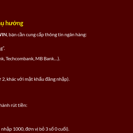
thụ hưởng
WIN
, bạn cần cung cấp thông tin ngân hàng:
g”.
nk, Techcombank, MB Bank…).
ứ 2, khác với mật khẩu đăng nhập).
hành rút tiền:
ì nhập 1000, đơn vị bỏ 3 số 0 cuối).