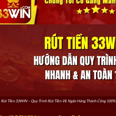
Rút Tiền 33WIN – Quy Trình Rút Tiền Về Ngân Hàng Thành Công 100%