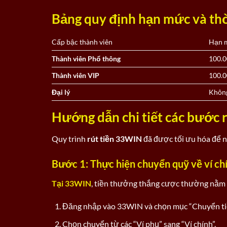
Bảng quy định hạn mức và thờ
Cấp bậc thành viên
Hạn m
Thành viên Phổ thông
100.
Thành viên VIP
100.
Đại lý
Không
Hướng dẫn chi tiết các bước 
Quy trình
rút tiền 33WIN
đã được tối ưu hóa để ng
Bước 1: Thực hiện chuyển quỹ về ví ch
Tại 33WIN
, tiền thưởng thắng cược thường nằm ở 
Đăng nhập vào 33WIN và chọn mục “Chuyển tiề
Chọn chuyển từ các “Ví phụ” sang “Ví chính”.