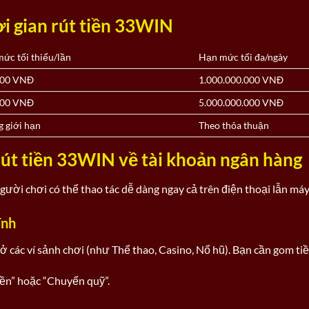
i gian rút tiền 33WIN
ức tối thiểu/lần
Hạn mức tối đa/ngày
000 VNĐ
1.000.000.000 VNĐ
000 VNĐ
5.000.000.000 VNĐ
 giới hạn
Theo thỏa thuận
rút tiền 33WIN về tài khoản ngân hàng
ười chơi có thể thao tác dễ dàng ngay cả trên điện thoại lẫn máy
ính
các ví sảnh chơi (như Thể thao, Casino, Nổ hũ). Bạn cần gom tiền
n” hoặc “Chuyển quỹ”.