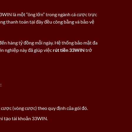
 33WIN là một “ông lớn” trong ngành cá cược trực
ng thanh toán tại đây đều công bằng và bảo vệ
n đến hàng tỷ đồng mỗi ngày. Hệ thống bảo mật đa
yên nghiệp này đã giúp việc
rút tiền 33WIN
trở
:
cược (vòng cược) theo quy định của gói đó.
hi tạo tài khoản 33WIN.