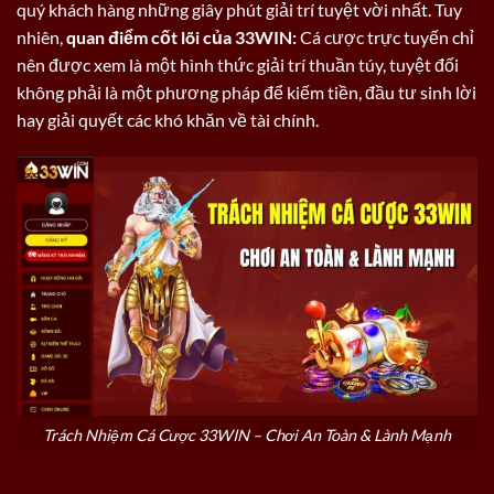
quý khách hàng những giây phút giải trí tuyệt vời nhất. Tuy
nhiên,
quan điểm cốt lõi của 33WIN:
Cá cược trực tuyến chỉ
nên được xem là một hình thức giải trí thuần túy, tuyệt đối
không phải là một phương pháp để kiếm tiền, đầu tư sinh lời
hay giải quyết các khó khăn về tài chính.
Trách Nhiệm Cá Cược 33WIN – Chơi An Toàn & Lành Mạnh