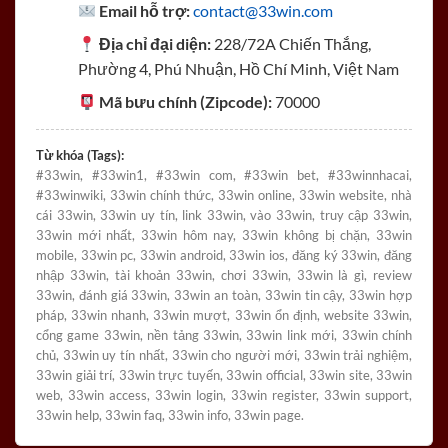
Email hỗ trợ:
contact@33win.com
Địa chỉ đại diện:
228/72A Chiến Thắng,
Phường 4, Phú Nhuận, Hồ Chí Minh, Việt Nam
Mã bưu chính (Zipcode):
70000
Từ khóa (Tags):
#33win, #33win1, #33win com, #33win bet, #33winnhacai,
#33winwiki, 33win chính thức, 33win online, 33win website, nhà
cái 33win, 33win uy tín, link 33win, vào 33win, truy cập 33win,
33win mới nhất, 33win hôm nay, 33win không bị chặn, 33win
mobile, 33win pc, 33win android, 33win ios, đăng ký 33win, đăng
nhập 33win, tài khoản 33win, chơi 33win, 33win là gì, review
33win, đánh giá 33win, 33win an toàn, 33win tin cậy, 33win hợp
pháp, 33win nhanh, 33win mượt, 33win ổn định, website 33win,
cổng game 33win, nền tảng 33win, 33win link mới, 33win chính
chủ, 33win uy tín nhất, 33win cho người mới, 33win trải nghiệm,
33win giải trí, 33win trực tuyến, 33win official, 33win site, 33win
web, 33win access, 33win login, 33win register, 33win support,
33win help, 33win faq, 33win info, 33win page.