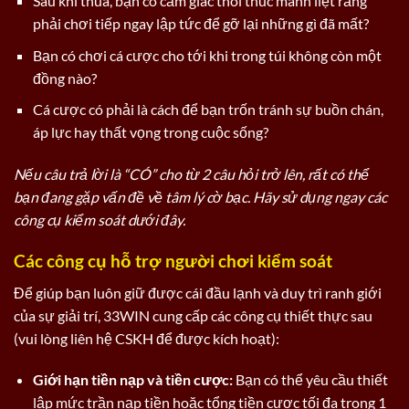
Sau khi thua, bạn có cảm giác thôi thúc mãnh liệt rằng
phải chơi tiếp ngay lập tức để gỡ lại những gì đã mất?
Bạn có chơi cá cược cho tới khi trong túi không còn một
đồng nào?
Cá cược có phải là cách để bạn trốn tránh sự buồn chán,
áp lực hay thất vọng trong cuộc sống?
Nếu câu trả lời là “CÓ” cho từ 2 câu hỏi trở lên, rất có thể
bạn đang gặp vấn đề về tâm lý cờ bạc. Hãy sử dụng ngay các
công cụ kiểm soát dưới đây.
Các công cụ hỗ trợ người chơi kiểm soát
Để giúp bạn luôn giữ được cái đầu lạnh và duy trì ranh giới
của sự giải trí, 33WIN cung cấp các công cụ thiết thực sau
(vui lòng liên hệ CSKH để được kích hoạt):
Giới hạn tiền nạp và tiền cược:
Bạn có thể yêu cầu thiết
lập mức trần nạp tiền hoặc tổng tiền cược tối đa trong 1