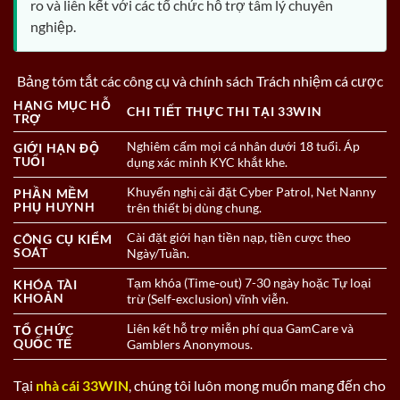
ro và liên kết với các tổ chức hỗ trợ tâm lý chuyên
nghiệp.
Bảng tóm tắt các công cụ và chính sách Trách nhiệm cá cược
HẠNG MỤC HỖ
CHI TIẾT THỰC THI TẠI 33WIN
TRỢ
Nghiêm cấm mọi cá nhân dưới 18 tuổi. Áp
GIỚI HẠN ĐỘ
TUỔI
dụng xác minh KYC khắt khe.
Khuyến nghị cài đặt Cyber Patrol, Net Nanny
PHẦN MỀM
PHỤ HUYNH
trên thiết bị dùng chung.
Cài đặt giới hạn tiền nạp, tiền cược theo
CÔNG CỤ KIỂM
SOÁT
Ngày/Tuần.
Tạm khóa (Time-out) 7-30 ngày hoặc Tự loại
KHÓA TÀI
KHOẢN
trừ (Self-exclusion) vĩnh viễn.
Liên kết hỗ trợ miễn phí qua GamCare và
TỔ CHỨC
QUỐC TẾ
Gamblers Anonymous.
Tại
nhà cái 33WIN
, chúng tôi luôn mong muốn mang đến cho