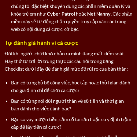
chúng tôi đặc biệt khuyên dùng các phần mềm quản lý và
khóa trẻ em như
Cyber Patrol
hoặc
Net Nanny
. Các phần
mềm này sẽ tự động chặn quyền truy cập vào các trang
web có nội dung cá cược, cờ bạc.
Tự đánh giá hành vi cá cược
Đôi khi người chơi khó nhận ra mình đang mất kiểm soát.
Hãy thử tự trả lời trung thực các câu hỏi trong bảng
Checklist dưới đây để đánh giá mức độ rủi ro của bản thân:
Bạn có từng bỏ bê công việc, học tập hoặc thời gian dành
cho gia đình chỉ để chơi cá cược?
Bạn có từng nói dối người thân về số tiền và thời gian
bạn dành cho việc đánh bạc?
Bạn có vay mượn tiền, cầm cố tài sản hoặc có ý định trộm
cắp để lấy tiền cá cược?