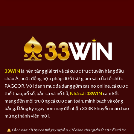
33WIN
là nền tảng giải trí và cá cược trực tuyến hàng đầu
châu Á, hoạt động hợp pháp dưới sự giám sát của tổ chức
PAGCOR. Với danh mục đa dạng gồm casino online, cá cược
thể thao, xổ số, bắn cá và nổ hũ,
Nhà cái 33WIN
cam kết
mang đến môi trường cá cược an toàn, minh bạch và công
bằng. Đăng ký ngay hôm nay để nhận 333K khuyến mãi chào
mừng thành viên mới.
Cảnh báo: Cờ bạc có thể gây nghiện. Chỉ dành cho người từ 18 tuổi trở lên.