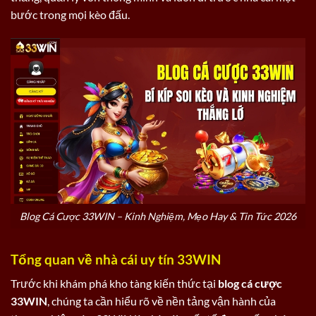
bước trong mọi kèo đấu.
Blog Cá Cược 33WIN – Kinh Nghiệm, Mẹo Hay & Tin Tức 2026
Tổng quan về nhà cái uy tín 33WIN
Trước khi khám phá kho tàng kiến thức tại
blog cá cược
33WIN
, chúng ta cần hiểu rõ về nền tảng vận hành của