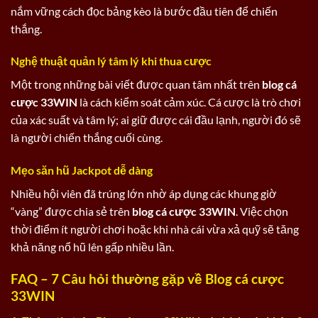
nắm vững cách đọc bảng kèo là bước đầu tiên để chiến
thắng.
Nghệ thuật quản lý tâm lý khi thua cược
Một trong những bài viết được quan tâm nhất trên
blog cá
cược 33WIN
là cách kiểm soát cảm xúc. Cá cược là trò chơi
của xác suất và tâm lý; ai giữ được cái đầu lạnh, người đó sẽ
là người chiến thắng cuối cùng.
Mẹo săn hũ Jackpot dễ dàng
Nhiều hội viên đã trúng lớn nhờ áp dụng các khung giờ
“vàng” được chia sẻ trên
blog cá cược 33WIN
. Việc chọn
thời điểm ít người chơi hoặc khi nhà cái vừa xả quỹ sẽ tăng
khả năng nổ hũ lên gấp nhiều lần.
FAQ – 7 Câu hỏi thường gặp về Blog cá cược
33WIN