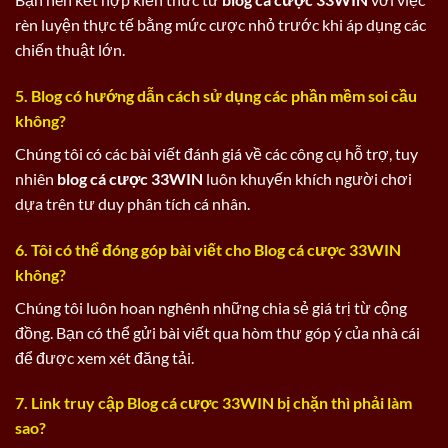
rèn luyện thực tế bằng mức cược nhỏ trước khi áp dụng các
chiến thuật lớn.
5. Blog có hướng dẫn cách sử dụng các phần mềm soi cầu
không?
Chúng tôi có các bài viết đánh giá về các công cụ hỗ trợ, tuy
nhiên
blog cá cược 33WIN
luôn khuyến khích người chơi
dựa trên tư duy phân tích cá nhân.
6. Tôi có thể đóng góp bài viết cho Blog cá cược 33WIN
không?
Chúng tôi luôn hoan nghênh những chia sẻ giá trị từ cộng
đồng. Bạn có thể gửi bài viết qua hòm thư góp ý của nhà cái
để được xem xét đăng tải.
7. Link truy cập Blog cá cược 33WIN bị chặn thì phải làm
sao?