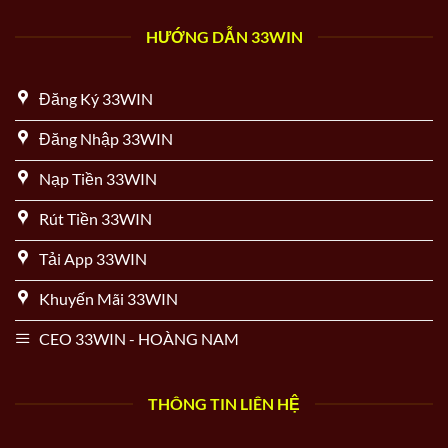
HƯỚNG DẪN 33WIN
Đăng Ký 33WIN
Đăng Nhập 33WIN
Nạp Tiền 33WIN
Rút Tiền 33WIN
Tải App 33WIN
Khuyến Mãi 33WIN
CEO 33WIN - HOÀNG NAM
THÔNG TIN LIÊN HỆ