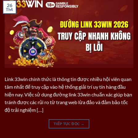
26
Th4
Link 33win chính thức là thông tin được nhiều hội viên quan
tâm nhất để truy cập vào hệ thống giải trí uy tín hàng đầu
hiện nay. Việc sử dụng đường link 33win chuẩn xác giúp bạn
tránh được các rủi ro từ trang web lừa đảo và đảm bảo tốc
độ trải nghiệm […]
TIẾP TỤC ĐỌC
→