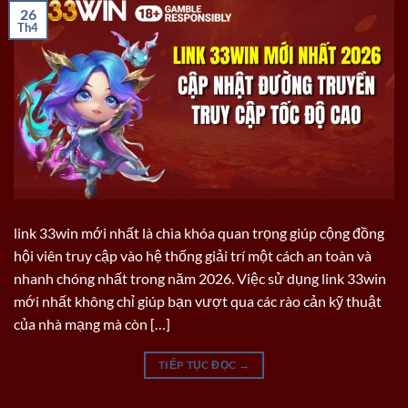
26
Th4
link 33win mới nhất là chìa khóa quan trọng giúp cộng đồng
hội viên truy cập vào hệ thống giải trí một cách an toàn và
nhanh chóng nhất trong năm 2026. Việc sử dụng link 33win
mới nhất không chỉ giúp bạn vượt qua các rào cản kỹ thuật
của nhà mạng mà còn […]
TIẾP TỤC ĐỌC
→