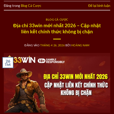
Đăng trong
Blog Cá Cược
Để lại bình luận
BLOG CÁ CƯỢC
Địa chỉ 33win mới nhất 2026 – Cập nhật
liên kết chính thức không bị chặn
ĐĂNG VÀO
THÁNG 4 26, 2026
BỞI
HOÀNG NAM
26
Th4