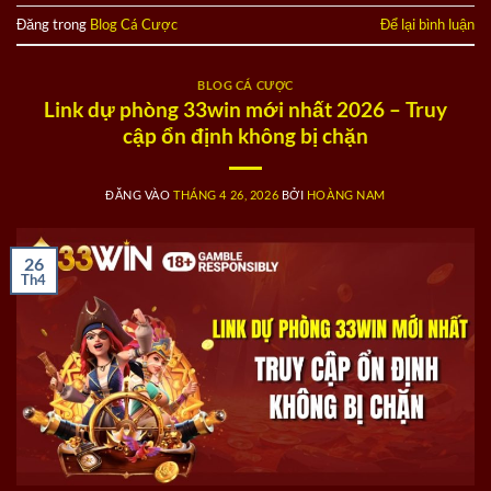
Đăng trong
Blog Cá Cược
Để lại bình luận
BLOG CÁ CƯỢC
Link dự phòng 33win mới nhất 2026 – Truy
cập ổn định không bị chặn
ĐĂNG VÀO
THÁNG 4 26, 2026
BỞI
HOÀNG NAM
26
Th4