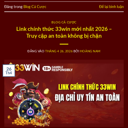
Đăng trong
Blog Cá Cược
Để lại bình luận
BLOG CÁ CƯỢC
Link chính thức 33win mới nhất 2026 –
Truy cập an toàn không bị chặn
ĐĂNG VÀO
THÁNG 4 26, 2026
BỞI
HOÀNG NAM
26
Th4