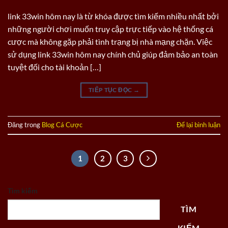
link 33win hôm nay là từ khóa được tìm kiếm nhiều nhất bởi
những người chơi muốn truy cập trực tiếp vào hệ thống cá
cược mà không gặp phải tình trạng bị nhà mạng chặn. Việc
sử dụng link 33win hôm nay chính chủ giúp đảm bảo an toàn
tuyệt đối cho tài khoản […]
TIẾP TỤC ĐỌC
→
Đăng trong
Blog Cá Cược
Để lại bình luận
1
2
3
Tìm kiếm
TÌM
KIẾM