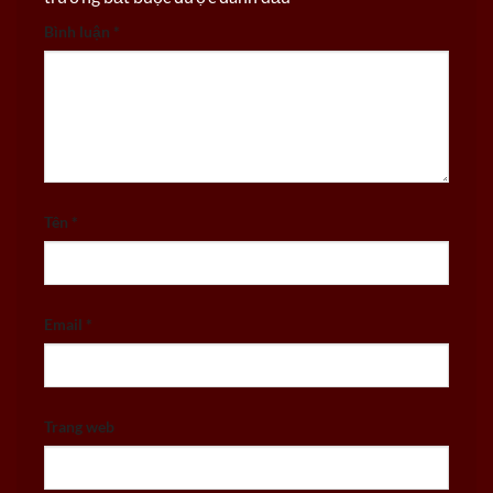
Bình luận
*
Tên
*
Email
*
Trang web