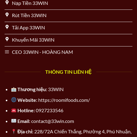
Nạp Tiền 33WIN
Rút Tiền 33WIN
Tải App 33WIN
Khuyến Mãi 33WIN
CEO 33WIN - HOÀNG NAM
THÔNG TIN LIÊN HỆ
Thương hiệu:
33WIN
Website:
https://roomifoods.com/
Hotline:
0927233546
Email:
contact@33win.com
Địa chỉ:
228/72A Chiến Thắng, Phường 4, Phú Nhuận,