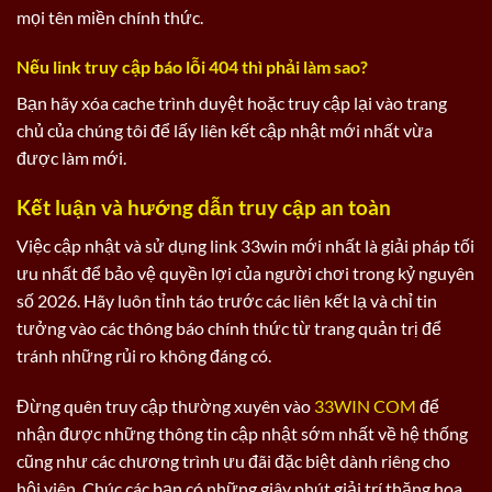
mọi tên miền chính thức.
Nếu link truy cập báo lỗi 404 thì phải làm sao?
Bạn hãy xóa cache trình duyệt hoặc truy cập lại vào trang
chủ của chúng tôi để lấy liên kết cập nhật mới nhất vừa
được làm mới.
Kết luận và hướng dẫn truy cập an toàn
Việc cập nhật và sử dụng link 33win mới nhất là giải pháp tối
ưu nhất để bảo vệ quyền lợi của người chơi trong kỷ nguyên
số 2026. Hãy luôn tỉnh táo trước các liên kết lạ và chỉ tin
tưởng vào các thông báo chính thức từ trang quản trị để
tránh những rủi ro không đáng có.
Đừng quên truy cập thường xuyên vào
33WIN COM
để
nhận được những thông tin cập nhật sớm nhất về hệ thống
cũng như các chương trình ưu đãi đặc biệt dành riêng cho
hội viên. Chúc các bạn có những giây phút giải trí thăng hoa