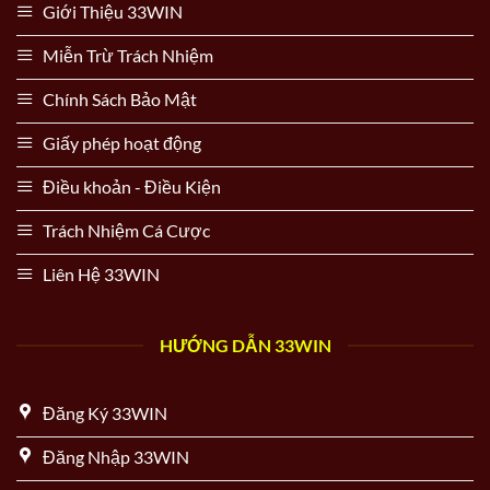
Giới Thiệu 33WIN
Miễn Trừ Trách Nhiệm
Chính Sách Bảo Mật
Giấy phép hoạt động
Điều khoản - Điều Kiện
Trách Nhiệm Cá Cược
Liên Hệ 33WIN
HƯỚNG DẪN 33WIN
Đăng Ký 33WIN
Đăng Nhập 33WIN