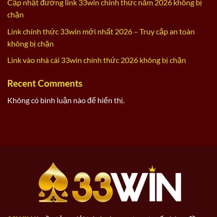
Cập nhật đường link 33win chính thức năm 2026 không bị
chặn
Link chính thức 33win mới nhất 2026 – Truy cập an toàn
không bị chặn
Link vào nhà cái 33win chính thức 2026 không bị chặn
Recent Comments
Không có bình luận nào để hiển thị.