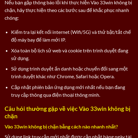
Nếu bạn gặp thông báo lỗi khi thực hiện Vào 33win không bị
chặn, hãy thực hiện theo các bước sau để khắc phục nhanh
chóng:
Kiểm tra lại kết nối internet (Wifi/5G) và thử bật/tắt chế
độ máy bay để làm mới IP.
Xóa toàn bộ lịch sử web và cookie trên trình duyệt đang
sử dụng.
Sử dụng trình duyệt ẩn danh hoặc chuyển đổi sang một
trình duyệt khác như Chrome, Safari hoặc Opera.
Cập nhật phiên bản ứng dụng mới nhất nếu bạn đang
truy cập thông qua điện thoại thông minh.
Câu hỏi thường gặp về việc Vào 33win không bị
chặn
Vào 33win không bị chặn bằng cách nào nhanh nhất?
Sử dụng link truy cập mới nhất được cập nhật hàng ngày tại