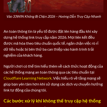
Vào 33WIN Không Bị Chặn 2026 – Hướng Dẫn Truy Cập Nhanh
An toàn thông tin là yếu tố được đặt lên hàng đầu khi xây
dựng hệ thống link truy cập năm 2026. Mọi liên kết đều
được mã hóa theo tiêu chuẩn quốc tế, ngăn chặn việc rò rỉ
dữ liệu hoặc bị bên thứ ba can thiệp vào hành trình trải
nghiệm của khách hàng.
Người chơi có thể tìm hiểu thêm về cách thức hoạt động của
các hệ thống mạng an toàn thông qua các tiêu chuẩn tại
Cloudflare Learning Network
. Việc hiểu rõ về tầng mạng sẽ
giúp bạn yên tâm hơn khi sử dụng các dịch vụ chuyển hướng
link tự động của chúng tôi.
Các bước xử lý khi không thể truy cập hệ thống