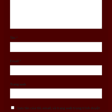
Tên
*
Email
*
Trang web
Lưu tên của tôi, email, và trang web trong trình duyệt