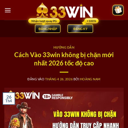
Bỏ
qua
nội
dung
ĐĂNG NHẬP
ĐĂNG KÝ
HƯỚNG DẪN
Cách Vào 33win không bị chặn mới
nhất 2026 tốc độ cao
ĐĂNG VÀO
THÁNG 4 26, 2026
BỞI
HOÀNG NAM
26
Th4