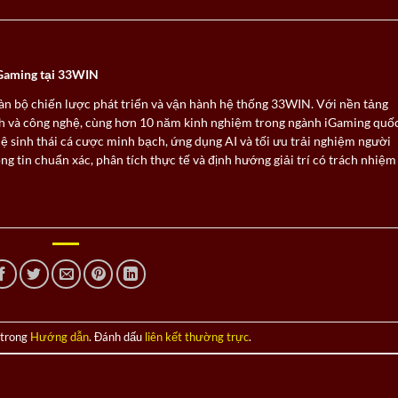
Gaming tại 33WIN
n bộ chiến lược phát triển và vận hành hệ thống 33WIN. Với nền tảng
nh và công nghệ, cùng hơn 10 năm kinh nghiệm trong ngành iGaming quốc
hệ sinh thái cá cược minh bạch, ứng dụng AI và tối ưu trải nghiệm người
 tin chuẩn xác, phân tích thực tế và định hướng giải trí có trách nhiệm
 trong
Hướng dẫn
. Đánh dấu
liên kết thường trực
.