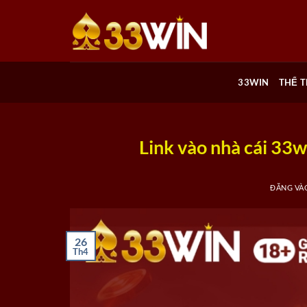
Bỏ
qua
nội
dung
33WIN
THỂ 
Link vào nhà cái 33
ĐĂNG V
26
Th4