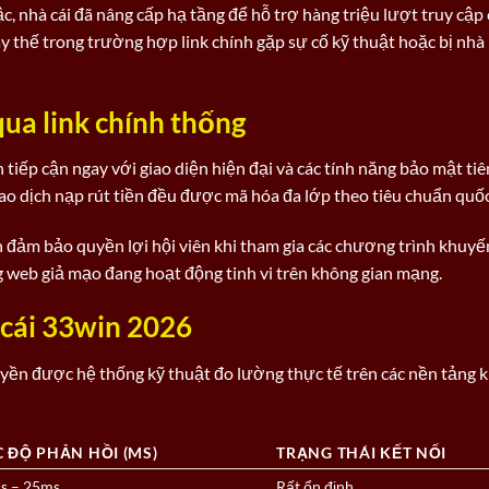
, nhà cái đã nâng cấp hạ tầng để hỗ trợ hàng triệu lượt truy cập
y thế trong trường hợp link chính gặp sự cố kỹ thuật hoặc bị nh
qua link chính thống
 tiếp cận ngay với giao diện hiện đại và các tính năng bảo mật tiê
iao dịch nạp rút tiền đều được mã hóa đa lớp theo tiêu chuẩn quốc
 đảm bảo quyền lợi hội viên khi tham gia các chương trình khuyế
ng web giả mạo đang hoạt động tinh vi trên không gian mạng.
 cái 33win 2026
uyền được hệ thống kỹ thuật đo lường thực tế trên các nền tảng 
 ĐỘ PHẢN HỒI (MS)
TRẠNG THÁI KẾT NỐI
s – 25ms
Rất ổn định