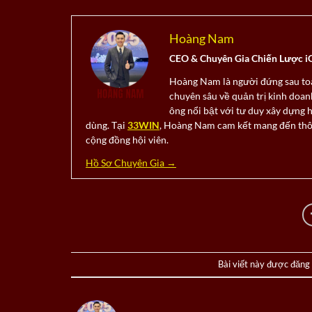
Hoàng Nam
CEO & Chuyên Gia Chiến Lược i
Hoàng Nam là người đứng sau toà
chuyên sâu về quản trị kinh doa
ông nổi bật với tư duy xây dựng 
dùng. Tại
33WIN
, Hoàng Nam cam kết mang đến thông
cộng đồng hội viên.
Hồ Sơ Chuyên Gia →
Bài viết này được đăng