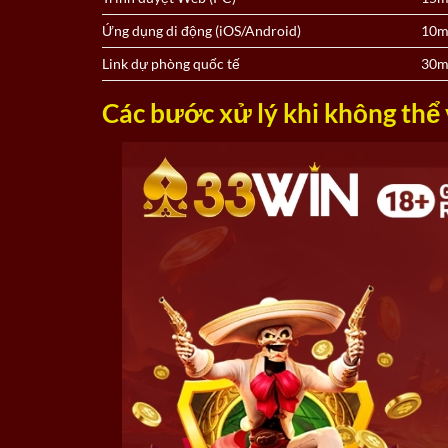
Ứng dụng di động (iOS/Android)
10m
Link dự phòng quốc tế
30m
Các bước xử lý khi không thể