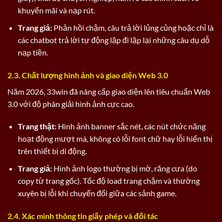
khuyến mãi và nạp rút.
Trang giả:
Phản hồi chậm, câu trả lời lủng củng hoặc chỉ là
các chatbot trả lời tự động lặp đi lặp lại những câu dụ dỗ
nạp tiền.
2.3. Chất lượng hình ảnh và giao diện Web 3.0
Năm 2026, 33win đã nâng cấp giao diện lên tiêu chuẩn Web
3.0 với độ phân giải hình ảnh cực cao.
Trang thật:
Hình ảnh banner sắc nét, các nút chức năng
hoạt động mượt mà, không có lỗi font chữ hay lỗi hiển thị
trên thiết bị di động.
Trang giả:
Hình ảnh logo thường bị mờ, răng cưa (do
copy từ trang gốc). Tốc độ load trang chậm và thường
xuyên bị lỗi khi chuyển đổi giữa các sảnh game.
2.4. Xác minh thông tin giấy phép và đối tác