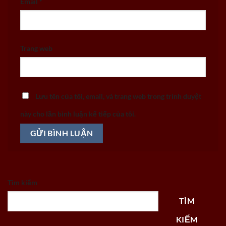
Email
*
Trang web
Lưu tên của tôi, email, và trang web trong trình duyệt
này cho lần bình luận kế tiếp của tôi.
Tìm kiếm
TÌM
KIẾM