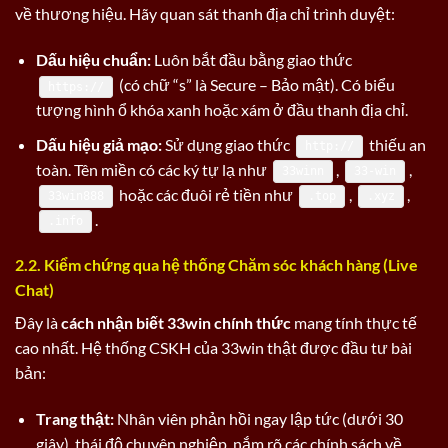
về thương hiệu. Hãy quan sát thanh địa chỉ trình duyệt:
Dấu hiệu chuẩn:
Luôn bắt đầu bằng giao thức
(có chữ “s” là Secure – Bảo mật). Có biểu
https://
tượng hình ổ khóa xanh hoặc xám ở đầu thanh địa chỉ.
Dấu hiệu giả mạo:
Sử dụng giao thức
thiếu an
http://
toàn. Tên miền có các ký tự lạ như
,
,
33winn
33-win
hoặc các đuôi rẻ tiền như
,
,
33win888
.top
.xyz
.
.info
2.2. Kiểm chứng qua hệ thống Chăm sóc khách hàng (Live
Chat)
Đây là
cách nhận biết 33win chính thức
mang tính thực tế
cao nhất. Hệ thống CSKH của 33win thật được đầu tư bài
bản:
Trang thật:
Nhân viên phản hồi ngay lập tức (dưới 30
giây), thái độ chuyên nghiệp, nắm rõ các chính sách về