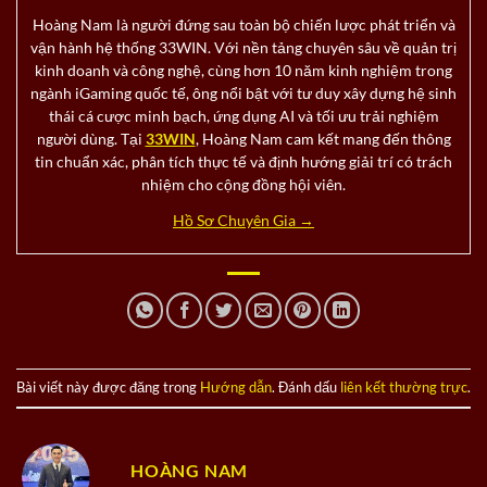
Hoàng Nam là người đứng sau toàn bộ chiến lược phát triển và
vận hành hệ thống 33WIN. Với nền tảng chuyên sâu về quản trị
kinh doanh và công nghệ, cùng hơn 10 năm kinh nghiệm trong
ngành iGaming quốc tế, ông nổi bật với tư duy xây dựng hệ sinh
thái cá cược minh bạch, ứng dụng AI và tối ưu trải nghiệm
người dùng. Tại
33WIN
, Hoàng Nam cam kết mang đến thông
tin chuẩn xác, phân tích thực tế và định hướng giải trí có trách
nhiệm cho cộng đồng hội viên.
Hồ Sơ Chuyên Gia →
Bài viết này được đăng trong
Hướng dẫn
. Đánh dấu
liên kết thường trực
.
HOÀNG NAM