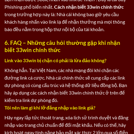
Phishing phổ biến nhất.
Cách nhận biết 33win chính thức
trong trường hợp này là: Nhà cái không bao giờ yêu cầu
khách hàng nhấn vào link lạ để nhận thưởng mà mọi thông
báo đều nằm trong hộp thư nội bộ của tài khoản.
6. FAQ – Những câu hỏi thường gặp khi nhận
biết 33win chính thức
Link vào 33win bị chặn có phải là lừa đảo không?
Không hẳn. Tại Việt Nam, các nhà mạng đôi khi chặn các
đường link cá cược. Nhà cái chính thức sẽ cung cấp các link
dự phòng có cùng cấu trúc và hệ thống dữ liệu đồng bộ. Bạn
hãy áp dụng các cách nhận biết 33win chính thức ở trên để
kiểm tra link dự phòng đó.
Tôi nên làm gì khi lỡ đăng nhập vào link giả?
Hãy ngay lập tức thoát trang, xóa lịch sử trình duyệt và đăng
nhập vào trang chủ chuẩn để đổi mật khẩu. Nếu có thể, hãy
kích hoạt ngay tính năng bảo mật xác thực 2 lớp qua số điện