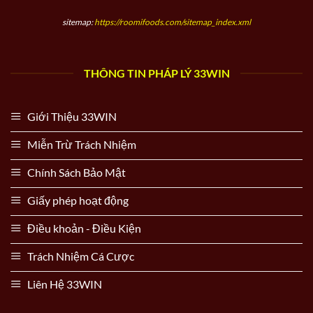
sitemap:
https://roomifoods.com/sitemap_index.xml
THÔNG TIN PHÁP LÝ 33WIN
Giới Thiệu 33WIN
Miễn Trừ Trách Nhiệm
Chính Sách Bảo Mật
Giấy phép hoạt động
Điều khoản - Điều Kiện
Trách Nhiệm Cá Cược
Liên Hệ 33WIN