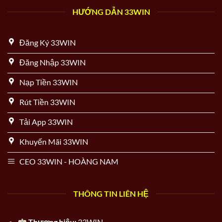
HƯỚNG DẪN 33WIN
Đăng Ký 33WIN
Đăng Nhập 33WIN
Nạp Tiền 33WIN
Rút Tiền 33WIN
Tải App 33WIN
Khuyến Mãi 33WIN
CEO 33WIN - HOÀNG NAM
THÔNG TIN LIÊN HỆ
Thương hiệu:
33WIN