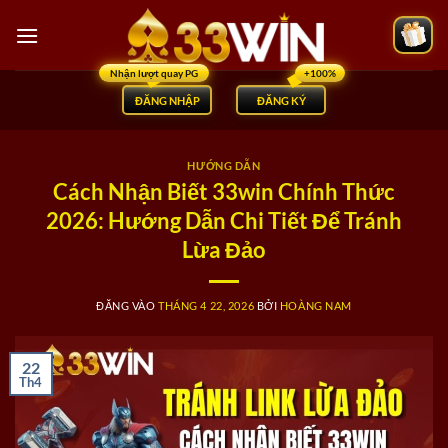
Bỏ
qua
nội
dung
ĐĂNG NHẬP
ĐĂNG KÝ
HƯỚNG DẪN
Cách Nhận Biết 33win Chính Thức
2026: Hướng Dẫn Chi Tiết Để Tránh
Lừa Đảo
ĐĂNG VÀO
THÁNG 4 22, 2026
BỞI
HOÀNG NAM
22
Th4